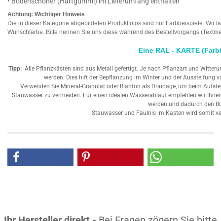
• Bodenschoner (Hartgummi) im Lieferumfang enthalten
Achtung: Wichtiger Hinweis
Die in dieser Kategorie abgebildeten Produktfotos sind nur Farbbeispiele. Wir l
Wunschfarbe. Bitte nennen Sie uns diese während des Bestellvorgangs (Textme
Eine RAL - KARTE (Farbüb
Tipp:
Alle Pflanzkästen sind aus Metall gefertigt. Je nach Pflanzart und Witter
werden. Dies hift der Bepflanzung im Winter und der Aussteifung 
Verwenden Sie Mineral-Granulat oder Blähton als Drainage, um beim Aufst
Stauwasser zu vermeiden. Für einen idealen Wasserablauf empfehlen wir Ihne
werden und dadurch den Bod
Stauwasser und Fäulnis im Kasten wird somit ve
Ihr Hersteller direkt -
Bei Fragen zögern Sie bitte