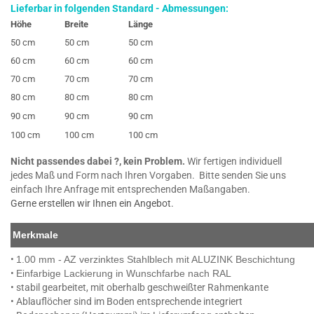
Lieferbar in folgenden Standard - Abmessungen:
Höhe
Breite
Länge
50 cm
50 cm
50 cm
60 cm
60 cm
60 cm
70 cm
70 cm
70 cm
80 cm
80 cm
80 cm
90 cm
90 cm
90 cm
100 cm
100 cm
100 cm
Nicht passendes dabei ?, kein Problem.
Wir fertigen individuell
jedes Maß und Form nach Ihren Vorgaben. Bitte senden Sie uns
einfach Ihre Anfrage mit entsprechenden Maßangaben.
Gerne erstellen wir Ihnen ein Angebot.
Merkmale
•
1.00 mm - AZ verzinktes Stahlblech mit ALUZINK Beschichtung
•
Einfarbige Lackierung in Wunschfarbe nach RAL
• stabil gearbeitet, mit oberhalb geschweißter Rahmenkante
• Ablauflöcher sind im Boden entsprechende integriert