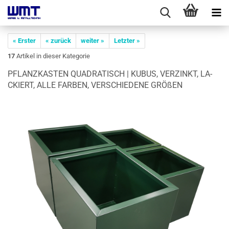
« Erster
« zurück
weiter »
Letzter »
17
Artikel in dieser Kategorie
PFLANZ­KAS­TEN QUA­DRA­TISCH | KUBUS, VER­ZINKT, LA­
CKIERT, ALLE FAR­BEN, VER­SCHIE­DE­NE GRÖ­ßEN