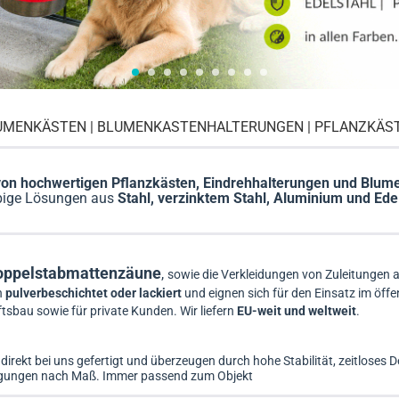
LUMENKÄSTEN | BLUMENKASTENHALTERUNGEN | PFLANZKÄS
 von hochwertigen Pflanzkästen, Eindrehhalterungen und Blu
ebige Lösungen aus
Stahl, verzinktem Stahl, Aluminium und Ede
Doppelstabmattenzäune
,
sowie die Verkleidungen von Zuleitungen
n
pulverbeschichtet oder lackiert
und eignen sich für den Einsatz im öff
bau sowie für private Kunden. Wir liefern
EU-weit und weltweit
.
irekt bei uns gefertigt und überzeugen durch hohe Stabilität, zeitloses 
igungen nach Maß. Immer passend zum Objekt