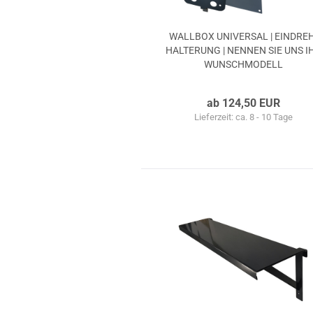
WALL­BOX UNI­VER­SAL | EIN­DREH
HAL­TE­RUNG | NEN­NEN SIE UNS I
WUNSCH­MO­DELL
ab 124,50 EUR
Lieferzeit: ca. 8 - 10 Tage