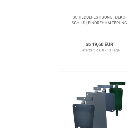
SCHILD­BE­FES­TI­GUNG | DE­KO­
SCHILD | EIN­DREH­HAL­TE­RUNG
ab 19,60 EUR
Lieferzeit: ca. 8 - 10 Tage