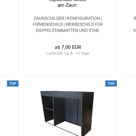
ZAUN­SCHIL­DER | KON­FI­GU­RA­TI­ON |
FIR­MEN­SCHILD | WER­BE­SCHILD FÜR
DOP­PEL­STAB­MAT­TEN UND STAB­
S
GIT­TER­ZÄU­NE
ab 7,00 EUR
Lieferzeit: ca. 8 - 10 Tage
TOP
TOP