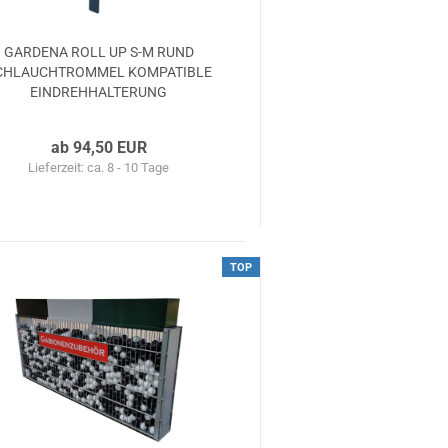
GAR­DE­NA ROLL UP S-M RUND
CHLAUCH­TROM­MEL KOM­PA­TI­BLE
EIN­DREH­HAL­TE­RUNG
ab 94,50 EUR
Lieferzeit: ca. 8 - 10 Tage
TOP