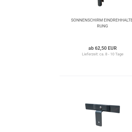
SON­NEN­SCHIRM EIN­DREH­HAL­T
RUNG
ab 62,50 EUR
Lieferzeit: ca. 8 - 10 Tage