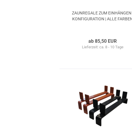
ZAUN­RE­GA­LE ZUM EIN­HÄN­GEN 
KON­FI­GU­RA­TI­ON | ALLE FAR­BE
ab 85,50 EUR
Lieferzeit: ca. 8 - 10 Tage