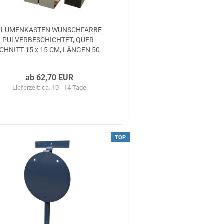
BLU­MEN­KAS­TEN WUNSCH­FAR­BE
PUL­VER­BE­SCHICH­TET, QUER­
CHNITT 15 x 15 CM, LÄN­GEN 50 -
100 cm
ab 62,70 EUR
Lieferzeit: ca. 10 - 14 Tage
TOP