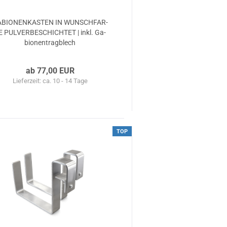
­BIO­NEN­KAS­TEN IN WUNSCH­FAR­
E PUL­VER­BE­SCHICH­TET | inkl. Ga­
bio­nen­trag­blech
ab 77,00 EUR
Lieferzeit: ca. 10 - 14 Tage
TOP