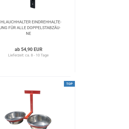
HLAUCH­HAL­TER EIN­DREH­HAL­TE­
UNG FÜR ALLE DOP­PEL­STAB­ZÄU­
NE
ab 54,90 EUR
Lieferzeit: ca. 8 - 10 Tage
TOP