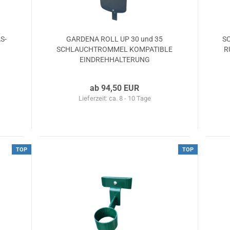
S­
GAR­DE­NA ROLL UP 30 und 35
SC
SCHLAUCH­TROM­MEL KOM­PA­TI­BLE
R
EIN­DREH­HAL­TE­RUNG
ab 94,50 EUR
Lieferzeit: ca. 8 - 10 Tage
TOP
TOP