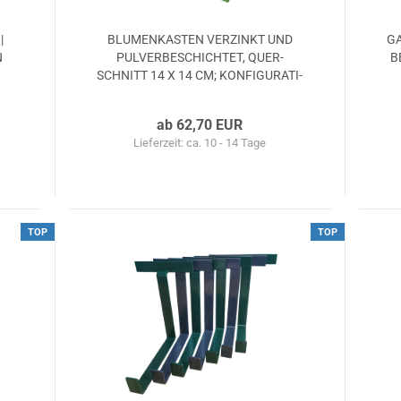
|
BLU­MEN­KAS­TEN VER­ZINKT UND
GA
N
PUL­VER­BE­SCHICH­TET, QUER­
B
SCHNITT 14 X 14 CM; KON­FI­GU­RA­TI­
ON, VIELE GRÖ­ßEN
ab 62,70 EUR
Lieferzeit: ca. 10 - 14 Tage
TOP
TOP