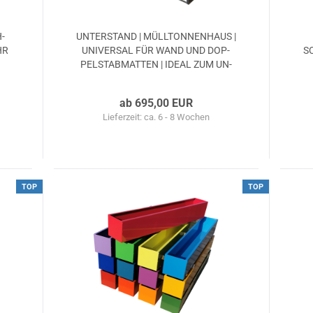
­
UN­TER­STAND | MÜLL­TON­NEN­HAUS |
HR
UNI­VER­SAL FÜR WAND UND DOP­
S
PEL­STAB­MAT­TEN | IDEAL ZUM UN­
TER­STEL­LEN
ab 695,00 EUR
Lieferzeit: ca. 6 - 8 Wochen
TOP
TOP