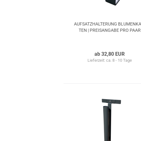
AUF­SATZ­HAL­TE­RUNG BLU­MEN­KA
TEN | PREIS­AN­GA­BE PRO PAAR
ab 32,80 EUR
Lieferzeit: ca. 8 - 10 Tage