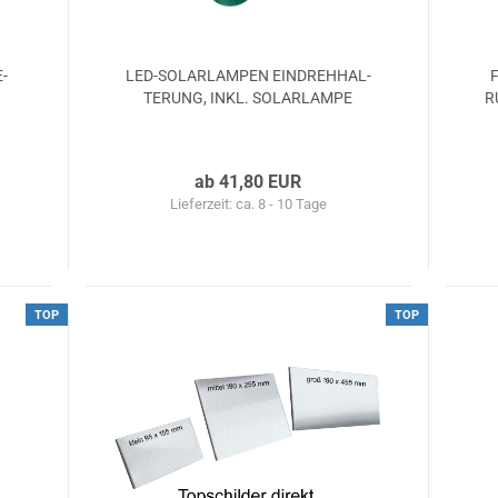
E­
LED-​SO­LAR­LAM­PEN EIN­DREH­HAL­
F
TE­RUNG, INKL. SO­LAR­LAM­PE
R
ab 41,80 EUR
Lieferzeit: ca. 8 - 10 Tage
TOP
TOP