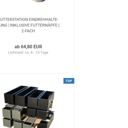
UT­TER­STA­TI­ON EIN­DREH­HAL­TE­
UNG | IN­KLU­SI­VE FUT­TER­NÄP­FE (
2-​FACH
ab 64,80 EUR
Lieferzeit: ca. 8 - 10 Tage
TOP