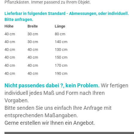
Pflanzkästen. Immer passend zu Ihrem Objekt.
Lieferbar in folgenden Standard - Abmessungen, oder individuell.
Bitte anfragen.
Höhe
Breite
Länge
40 cm
30 cm
80 cm
40 cm
30 cm
140 cm
40 cm
40 cm
130 cm
40 cm
40 cm
150 cm
40 cm
40 cm
170 cm
40 cm
40 cm
190 cm
Nicht passendes dabei ?, kein Problem.
Wir fertigen
individuell jedes Maß und Form nach Ihren
Vorgaben.
Bitte senden Sie uns einfach Ihre Anfrage mit
entsprechenden Maßangaben.
Gerne erstellen wir Ihnen ein Angebot.