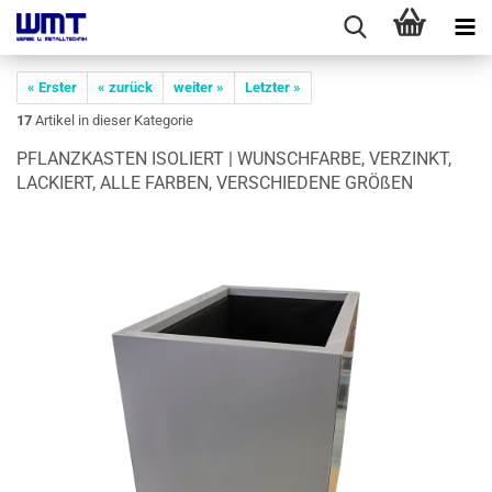
« Erster
« zurück
weiter »
Letzter »
17
Artikel in dieser Kategorie
PFLANZ­KAS­TEN ISO­LIERT | WUNSCH­FAR­BE, VER­ZINKT,
LA­CKIERT, ALLE FAR­BEN, VER­SCHIE­DE­NE GRÖ­ßEN