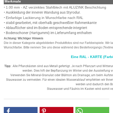
Merkmale
•
1.00 mm - AZ verzinktes Stahlblech mit ALUZINK Beschichtung
•
Auskleidung der inneren Wandung aus Styrodur.
•
Einfarbige Lackierung in Wunschfarbe nach RAL
• stabil gearbeitet, mit oberhalb geschweißter Rahmenkante
• Ablauflöcher sind im Boden entsprechende integriert
• Bodenschoner (Hartgummi) im Lieferumfang enthalten
Achtung: Wichtiger Hinweis
Die in dieser Kategorie abgebildeten Produktfotos sind nur Farbbeispiele. Wir l
Wunschfarbe. Bitte nennen Sie uns diese während des Bestellvorgangs (Textme
Eine RAL - KARTE (Farbüb
Tipp:
Alle Pflanzkästen sind aus Metall gefertigt. Je nach Pflanzart und Witter
werden. Dies hift der Bepflanzung im Winter und der Aussteifung 
Verwenden Sie Mineral-Granulat oder Blähton als Drainage, um beim Aufst
Stauwasser zu vermeiden. Für einen idealen Wasserablauf empfehlen wir Ihne
werden und dadurch den Bod
Stauwasser und Fäulnis im Kasten wird somit ve