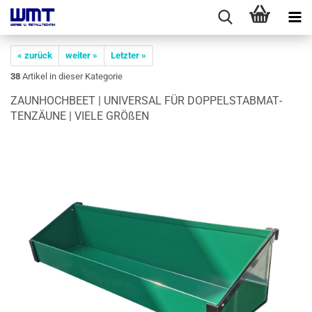
« zurück
weiter »
Letzter »
38
Artikel in dieser Kategorie
ZAUN­HOCH­BEET | UNI­VER­SAL FÜR DOP­PEL­STABMAT­
TEN­ZÄU­NE | VIELE GRÖ­ßEN