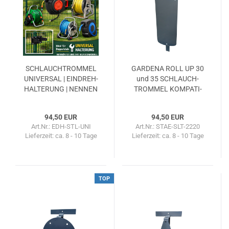
SCHLAUCH­TROM­MEL
GAR­DE­NA ROLL UP 30
UNI­VER­SAL | EIN­DREH­
und 35 SCHLAUCH­
HAL­TE­RUNG | NEN­NEN
TROM­MEL KOM­PA­TI­
SIE UNS IHR WUNSCH­
BLE EIN­DREH­HAL­TE­
MO­DELL
RUNG
94,50 EUR
94,50 EUR
Art.Nr.: EDH-STL-UNI
Art.Nr.: STAE-SLT-2220
Lieferzeit:
ca. 8 - 10 Tage
Lieferzeit:
ca. 8 - 10 Tage
TOP