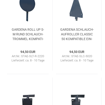
GAR­DE­NA ROLL UP S-
GAR­DE­NA SCHLAUCH­
M RUND SCHLAUCH­
AUF­ROL­LER CLAS­SIC
TROM­MEL KOM­PA­TI­
50 KOM­PA­TI­BLE EIN­
BLE EIN­DREH­HAL­TE­
DREH­HAL­TE­RUNG
RUNG
94,50 EUR
94,50 EUR
Art.Nr.: STAE-SLT-R-2220
Art.Nr.: STAE-SLC-5020
Lieferzeit:
ca. 8 - 10 Tage
Lieferzeit:
ca. 8 - 10 Tage