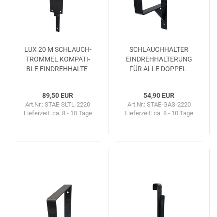
LUX 20 M SCHLAUCH­
SCHLAUCH­HAL­TER
TROM­MEL KOM­PA­TI­
EIN­DREH­HAL­TE­RUNG
BLE EIN­DREH­HAL­TE­
FÜR ALLE DOP­PEL­
RUNG
STAB­ZÄU­NE
89,50 EUR
54,90 EUR
Art.Nr.: STAE-SLTL-2220
Art.Nr.: STAE-GAS-2220
Lieferzeit:
ca. 8 - 10 Tage
Lieferzeit:
ca. 8 - 10 Tage