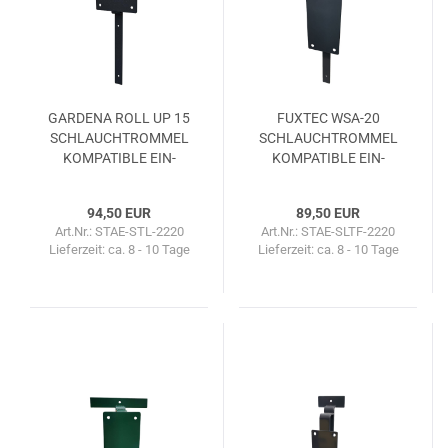
GAR­DE­NA ROLL UP 15
FUX­TEC WSA-​20
SCHLAUCH­TROM­MEL
SCHLAUCH­TROM­MEL
KOM­PA­TI­BLE EIN­
KOM­PA­TI­BLE EIN­
DREH­HAL­TE­RUNG
DREH­HAL­TE­RUNG
94,50 EUR
89,50 EUR
Art.Nr.: STAE-STL-2220
Art.Nr.: STAE-SLTF-2220
Lieferzeit:
ca. 8 - 10 Tage
Lieferzeit:
ca. 8 - 10 Tage