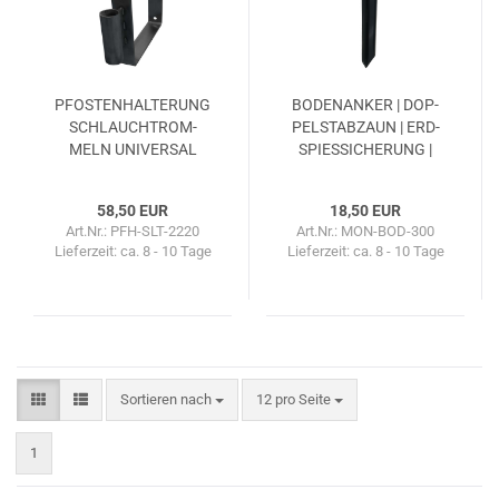
PFOS­TEN­HAL­TE­RUNG
BO­DEN­AN­KER | DOP­
SCHLAUCH­TROM­
PEL­STAB­ZAUN | ERD­
MELN UNI­VER­SAL
SPIES­SI­CHE­RUNG |
SPE­ZI­ELL FÜR DOP­
PEL­STAB­ZÄU­NE
58,50 EUR
18,50 EUR
Art.Nr.: PFH-SLT-2220
Art.Nr.: MON-BOD-300
Lieferzeit:
ca. 8 - 10 Tage
Lieferzeit:
ca. 8 - 10 Tage
Sortieren nach
pro Seite
Sortieren nach
12 pro Seite
1