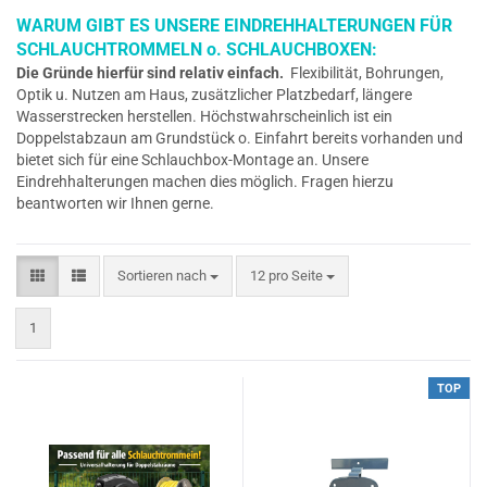
WARUM GIBT ES UNSERE EINDREHHALTERUNGEN FÜR
SCHLAUCHTROMMELN o. SCHLAUCHBOXEN:
Die Gründe hierfür sind relativ einfach.
Flexibilität, Bohrungen,
Optik u. Nutzen am Haus, zusätzlicher Platzbedarf, längere
Wasserstrecken herstellen. Höchstwahrscheinlich ist ein
Doppelstabzaun am Grundstück o. Einfahrt bereits vorhanden und
bietet sich für eine Schlauchbox-Montage an. Unsere
Eindrehhalterungen machen dies möglich. Fragen hierzu
beantworten wir Ihnen gerne.
Sortieren nach
pro Seite
Sortieren nach
12 pro Seite
1
TOP