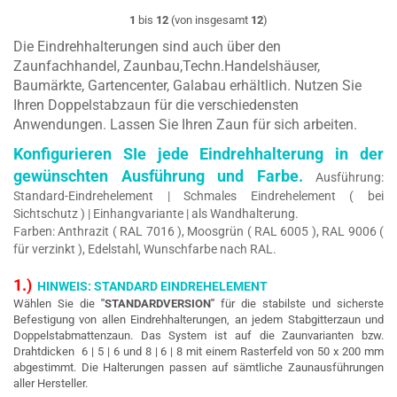
1
bis
12
(von insgesamt
12
)
Die Eindrehhalterungen sind auch über den
Zaunfachhandel, Zaunbau,Techn.Handelshäuser,
Baumärkte, Gartencenter, Galabau erhältlich.
Nutzen Sie
Ihren Doppelstabzaun für die verschiedensten
Anwendungen. Lassen Sie Ihren Zaun für sich arbeiten.
Konfigurieren SIe jede Eindrehhalterung in der
gewünschten Ausführung und Farbe.
Ausführung:
Standard-Eindrehelement | Schmales Eindrehelement ( bei
Sichtschutz ) | Einhangvariante | als Wandhalterung.
Farben: Anthrazit ( RAL 7016 ), Moosgrün ( RAL 6005 ), RAL 9006 (
für verzinkt ), Edelstahl, Wunschfarbe nach RAL.
1.)
HINWEIS: STANDARD EINDREHELEMENT
Wählen Sie die
"STANDARDVERSION"
für die stabilste und sicherste
Befestigung von allen Eindrehhalterungen, an jedem Stabgitterzaun und
Doppelstabmattenzaun. Das System ist auf die Zaunvarianten bzw.
Drahtdicken 6 | 5 | 6 und 8 | 6 | 8 mit einem Rasterfeld von 50 x 200 mm
abgestimmt. Die Halterungen passen auf sämtliche Zaunausführungen
aller Hersteller.