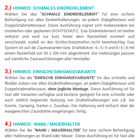
2.)
HINWEIS: SCHMALES EINDREHELEMENT
Wählen Sie das
"SCHMALE EINDREHELEMENT"
für eine sichere
Befestigung von allen Eindrehhalterungen, an jedem Stabgitterzaun und
Doppelstabmattenzaun. Diese Ausführung eignet sich insbesondere bei
montierten oder geplanten SICHTSCHUTZ. Das Eindrehelement ist hierbei
verkürzt und wird nur kurz hinter dem Rastenfeld montiert und
verschraubt, sodaß es den Sichtschutzstreifen nicht beeinträchtig. Das
System ist auf die Zaunvarianten bzw. Drahtdicken 6 | 5 | 6 und 8 | 6 | 8 mit
einem Rasterfeld von 50 x 200 mm abgestimmt. Die Halterungen passen
auf sämtliche Zaunausführungen
aller Hersteller.
3.)
HINWEIS: EINFACHE EINHÄNGEVARIANTE
Wählen Sie die
"EINFACHE EINHÄNGEVARIANTE"
für das schnelle und
flexible nutzen von allen Eindrehhalterungen, an jedem Stabgitterzaun und
Doppelstabmattenzaun,
ohne jegliche Montage.
Diese Ausführung ist für
fast alle Varianten verfügbar und bestens geeignet für eine schnelle oder
auch zeitlich begrenzte Nutzung von Eindrehhalterungen wie z.B. bei
Events, Camping, Garten o. Zaunbau. Die Halterung wird einfach über die
waagerechten Zaundrähte eingehangen, fertig.
4.)
HINWEIS: WAND / MAUERHALTER
Wählen Sie die
"WAND / MAUERHALTER"
für eine sichere Befestigung
aller Halterungen an Wand oder Mauer.
Diese Ausführung ist für fast alle