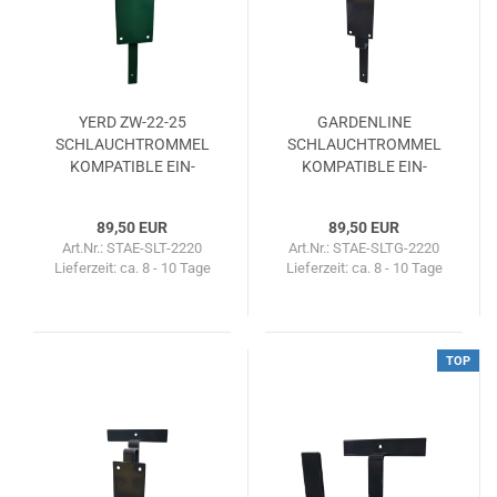
YERD ZW-​22-25
GAR­DEN­LINE
SCHLAUCH­TROM­MEL
SCHLAUCH­TROM­MEL
KOM­PA­TI­BLE EIN­
KOM­PA­TI­BLE EIN­
DREH­HAL­TE­RUNG
DREH­HAL­TE­RUNG
89,50 EUR
89,50 EUR
Art.Nr.: STAE-SLT-2220
Art.Nr.: STAE-SLTG-2220
Lieferzeit:
ca. 8 - 10 Tage
Lieferzeit:
ca. 8 - 10 Tage
TOP