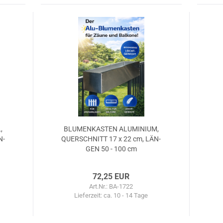
,
BLU­MEN­KAS­TEN ALU­MI­NI­UM,
N­
QUER­SCHNITT 17 x 22 cm, LÄN­
GEN 50 - 100 cm
72,25 EUR
Art.Nr.: BA-1722
Lieferzeit:
ca. 10 - 14 Tage