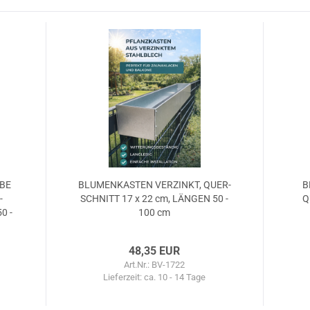
­BE
BLU­MEN­KAS­TEN VER­ZINKT, QUER­
B
­
SCHNITT 17 x 22 cm, LÄN­GEN 50 -
Q
0 -
100 cm
48,35 EUR
Art.Nr.: BV-1722
Lieferzeit:
ca. 10 - 14 Tage