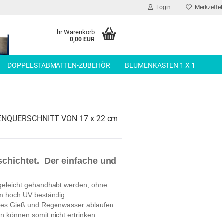
Login
Merkzettel
Ihr Warenkorb
0,00 EUR
DOPPELSTABMATTEN-ZUBEHÖR
BLUMENKASTEN 1 X 1
ENQUERSCHNITT VON 17 x 22 cm
schichtet. Der einfache und
egeleicht gehandhabt werden, ohne
em hoch UV beständig.
iges Gieß und Regenwasser ablaufen
 können somit nicht ertrinken.