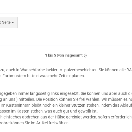
eite
o Seite
1
bis
5
(von insgesamt
5
)
zu, auch in Wunschfarbe lackiert o. pulverbeschichtet. Sie können alle 
n Farbmustern bitte etwas mehr Zeit einplanen.
gegeben immer längsseitig links eingesetzt. Sie können uns aber auch 
g an uns ) mitteilen. Die Position können Sie frei wählen. Wir müssen es 
Im Kasteninnern bleibt noch ein kleiner Stutzen stehen, indem das Ablauf
assen im Kasten stehen, was auch gut und gewollt ist.
ch einfaches abdrehen aus der Hülse gereinigt werden, sofern erforderlich
hre können Sie im Artikel frei wählen.