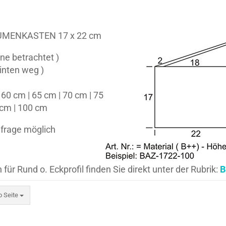
MENKASTEN 17 x 22 cm
ne betrachtet )
inten weg )
60 cm | 65 cm | 70 cm | 75
 cm | 100 cm
frage möglich
r Rund o. Eckprofil finden Sie direkt unter der Rubrik:
B
eite
o Seite