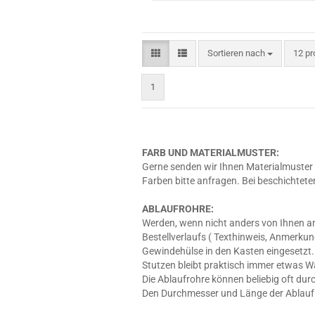
Sortieren nach
pro S
Sortieren nach
12 pr
1
FARB UND MATERIALMUSTER:
Gerne senden wir Ihnen Materialmuster 
Farben bitte anfragen. Bei beschichtete
ABLAUFROHRE:
Werden, wenn nicht anders von Ihnen an
Bestellverlaufs ( Texthinweis, Anmerkun
Gewindehülse in den Kasten eingesetzt. 
Stutzen bleibt praktisch immer etwas W
Die Ablaufrohre können beliebig oft dur
Den Durchmesser und Länge der Ablaufro