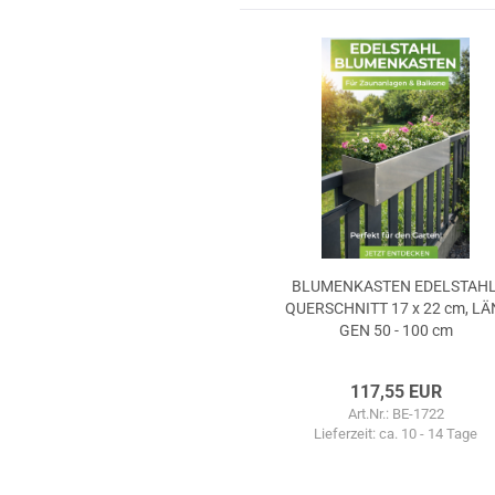
BLU­MEN­KAS­TEN EDEL­STAHL
QUER­SCHNITT 17 x 22 cm, LÄ
GEN 50 - 100 cm
117,55 EUR
Art.Nr.: BE-1722
Lieferzeit:
ca. 10 - 14 Tage