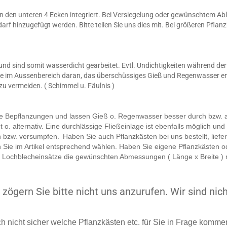
 an den unteren 4 Ecken integriert. Bei Versiegelung oder gewünschtem Abl
arf hinzugefügt werden. Bitte teilen Sie uns dies mit. Bei größeren Pfla
 und sind somit wasserdicht gearbeitet. Evtl. Undichtigkeiten während d
 Sie im Aussenbereich daran, das überschüssiges Gieß und Regenwasser 
 vermeiden. ( Schimmel u. Fäulnis )
e Bepflanzungen und lassen Gieß o. Regenwasser besser durch bzw. a
 o. alternativ. Eine durchlässige Fließeinlage ist ebenfalls möglich und
en bzw. versumpfen.
Haben Sie auch Pflanzkästen bei uns bestellt, lief
 Sie im Artikel entsprechend wählen. Haben Sie eigene Pflanzkästen o
der Lochblecheinsätze die gewünschten Abmessungen ( Länge x Breite ) 
zögern Sie bitte nicht uns anzurufen. Wir sind nich
ch nicht sicher welche Pflanzkästen etc. für Sie in Frage komm