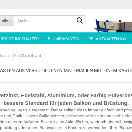
Suche...
Alle
| BRÜSTUNGSHALTER
BLUMENKASTEN
PFLANZKASTEN XXL
kasten 17 x 22 cm (h x b)
KASTEN AUS VERSCHIEDENEN MATERIALIEN MIT EINEM KAST
verzinkt, Edelstahl, Aluminium, oder Farbig Pulverbe
bessere Standard für jeden Balkon und Brüstung.
rbedingungen ausgesetzt. Daher sollten diese immer einfach und pfl
tät und Optik. Unsere Balkonkästen verformen sich nicht und sind zud
 den unteren äußeren Ecken kleine Ablauflöcher, wodurch überschüss
pfbildung oder auch Stauwasser im Kasten zu vermieden. Ihre Pflanzen