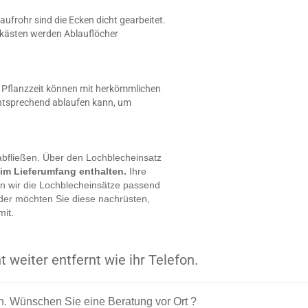
aufrohr sind die Ecken dicht gearbeitet.
nzkästen werden Ablauflöcher
er Pflanzzeit können mit herkömmlichen
entsprechend ablaufen kann, um
bfließen. Über den Lochblecheinsatz
im Lieferumfang enthalten.
Ihre
ern wir die Lochblecheinsätze passend
der möchten Sie diese nachrüsten,
mit.
t weiter entfernt wie ihr Telefon.
en. Wünschen Sie eine Beratung vor Ort ?