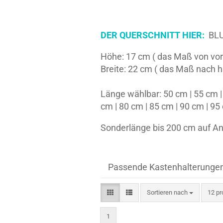
DER QUERSCHNITT HIER:
BLU
Höhe: 17 cm ( das Maß von vor
Breite: 22 cm ( das Maß nach h
Länge wählbar: 50 cm | 55 cm | 
cm | 80 cm | 85 cm | 90 cm | 95
Sonderlänge bis 200 cm auf An
Passende Kastenhalterungen fü
Sortieren nach
pro S
Sortieren nach
12 pr
1