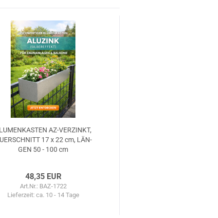
LU­MEN­KAS­TEN AZ-​VER­ZINKT,
UER­SCHNITT 17 x 22 cm, LÄN­
GEN 50 - 100 cm
48,35 EUR
Art.Nr.: BAZ-1722
Lieferzeit:
ca. 10 - 14 Tage