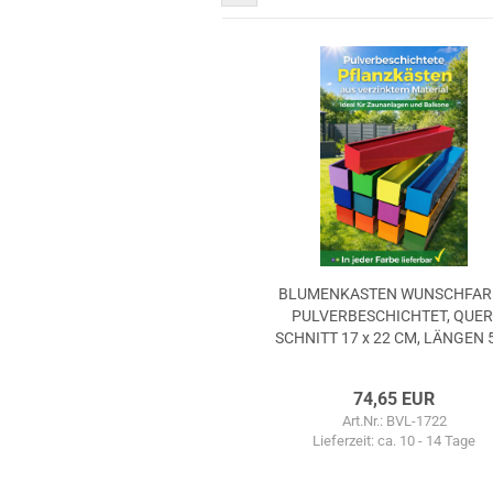
BLU­MEN­KAS­TEN WUNSCH­FAR
PUL­VER­BE­SCHICH­TET, QUER
SCHNITT 17 x 22 CM, LÄN­GEN 5
100 cm
74,65 EUR
Art.Nr.: BVL-1722
Lieferzeit:
ca. 10 - 14 Tage