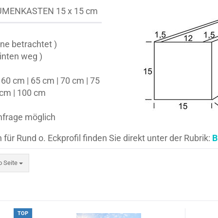
MENKASTEN 15 x 15 cm
ne betrachtet )
inten weg )
60 cm | 65 cm | 70 cm | 75
 cm | 100 cm
nfrage möglich
r Rund o. Eckprofil finden Sie direkt unter der Rubrik:
B
eite
o Seite
TOP