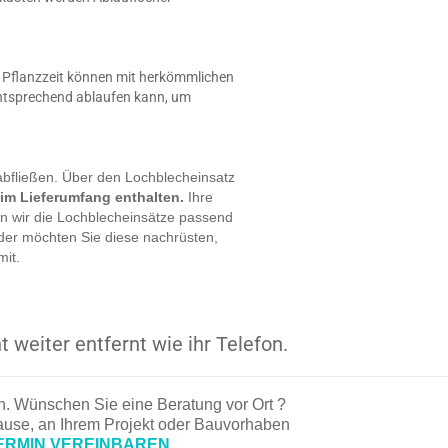
er Pflanzzeit können mit herkömmlichen
entsprechend ablaufen kann, um
bfließen. Über den Lochblecheinsatz
im Lieferumfang enthalten.
Ihre
ern wir die Lochblecheinsätze passend
der möchten Sie diese nachrüsten,
mit.
t weiter entfernt wie ihr Telefon.
en. Wünschen Sie eine Beratung vor Ort ?
hause, an Ihrem Projekt oder Bauvorhaben
ERMIN VEREINBAREN.