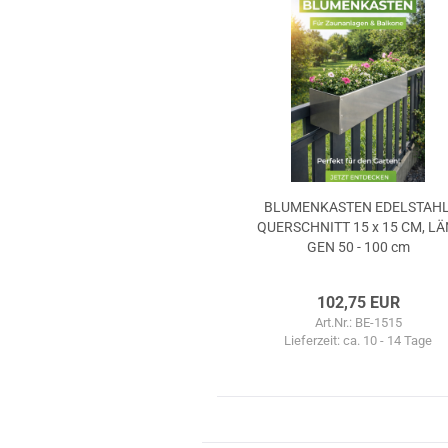
BLU­MEN­KAS­TEN EDEL­STAHL
QUER­SCHNITT 15 x 15 CM, LÄ
GEN 50 - 100 cm
102,75 EUR
Art.Nr.: BE-1515
Lieferzeit:
ca. 10 - 14 Tage