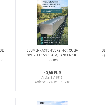
­BE
BLU­MEN­KAS­TEN VER­ZINKT, QUER­
BL
­
SCHNITT 15 x 15 CM, LÄN­GEN 50 -
Q
0 -
100 cm
40,60 EUR
Art.Nr.: BV-1515-
Lieferzeit:
ca. 10 - 14 Tage