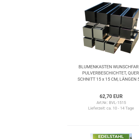
BLU­MEN­KAS­TEN WUNSCH­FAR
PUL­VER­BE­SCHICH­TET, QUER
SCHNITT 15 x 15 CM, LÄN­GEN 5
100 cm
62,70 EUR
Art.Nr.: BVL-1515
Lieferzeit:
ca. 10 - 14 Tage