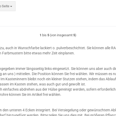
eite
o Seite
1
bis
5
(von insgesamt
5
)
zu, auch in Wunschfarbe lackiert o. pulverbeschichtet. Sie können alle 
n Farbmustern bitte etwas mehr Zeit einplanen.
gegeben immer längsseitig links eingesetzt. Sie können uns aber auch 
g an uns ) mitteilen. Die Position können Sie frei wählen. Wir müssen es 
Im Kasteninnern bleibt noch ein kleiner Stutzen stehen, indem das Ablauf
assen im Kasten stehen, was auch gut und gewollt ist.
ch einfaches abdrehen aus der Hülse gereinigt werden, sofern erforderlich
hre können Sie im Artikel frei wählen.
 an den unteren 4 Ecken integriert. Bei Versiegelung oder gewünschtem Abl
arf hinzugefügt werden. Bitte teilen Sie uns dies mit. Bei größeren Pfla