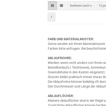
Sortieren nach
pro S
Sortieren nach
12 pr
1
FARB UND MATERIALMUSTER:
Gerne senden wir Ihnen Materialmuster 
Farben bitte anfragen. Bei beschichtete
ABLAUFROHRE:
Werden, wenn nicht anders von Ihnen an
Bestellverlaufs ( Texthinweis, Anmerkun
Gewindehülse in den Kasten eingesetzt. 
Stutzen bleibt praktisch immer etwas W
Die Ablaufrohre können beliebig oft dur
Den Durchmesser und Länge der Ablaufro
ABLAUFLÖCHER:
Kleinere Ablauflöcher sind in der Regel
Zusätzliche Ablauflöcher können bei Bed