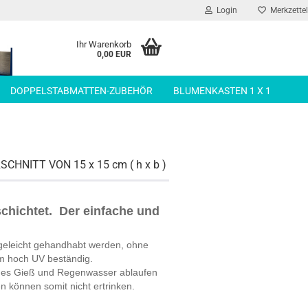
Login
Merkzettel
Ihr Warenkorb
0,00 EUR
DOPPELSTABMATTEN-ZUBEHÖR
BLUMENKASTEN 1 X 1
NITT VON 15 x 15 cm ( h x b )
schichtet. Der einfache und
egeleicht gehandhabt werden, ohne
em hoch UV beständig.
iges Gieß und Regenwasser ablaufen
 können somit nicht ertrinken.