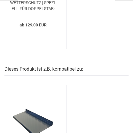
WET­TER­SCHUTZ | SPE­ZI­
ELL FÜR DOP­PEL­STAB­
ZAUN u. UNI­VER­SAL
ab 129,00 EUR
Dieses Produkt ist z.B. kompatibel zu: