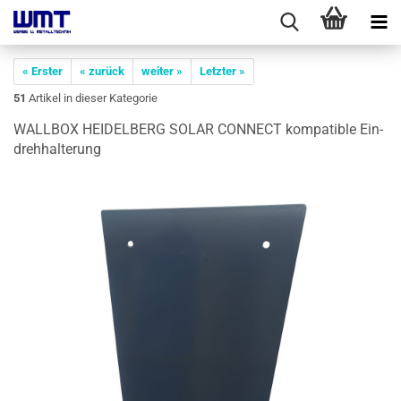
« Erster
« zurück
weiter »
Letzter »
51
Artikel in dieser Kategorie
WALL­BOX HEI­DEL­BERG SOLAR CON­NECT kom­pa­ti­ble Ein­
dreh­hal­te­rung