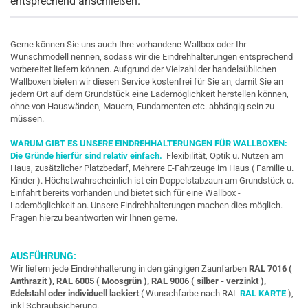
entsprechend anschließen.
Gerne können Sie uns auch Ihre vorhandene Wallbox oder Ihr
Wunschmodell nennen, sodass wir die Eindrehhalterungen entsprechend
vorbereitet liefern können. Aufgrund der Vielzahl der handelsüblichen
Wallboxen bieten wir diesen Service kostenfrei für Sie an, damit Sie an
jedem Ort auf dem Grundstück eine Lademöglichkeit herstellen können,
ohne von Hauswänden, Mauern, Fundamenten etc. abhängig sein zu
müssen.
WARUM GIBT ES UNSERE EINDREHHALTERUNGEN FÜR WALLBOXEN:
Die Gründe hierfür sind relativ einfach.
Flexibilität, Optik u. Nutzen am
Haus, zusätzlicher Platzbedarf, Mehrere E-Fahrzeuge im Haus ( Familie u.
Kinder ). Höchstwahrscheinlich ist ein Doppelstabzaun am Grundstück o.
Einfahrt bereits vorhanden und bietet sich für eine Wallbox -
Lademöglichkeit an. Unsere Eindrehhalterungen machen dies möglich.
Fragen hierzu beantworten wir Ihnen gerne.
AUSFÜHRUNG:
Wir liefern jede Eindrehhalterung in den gängigen Zaunfarben
RAL 7016 (
Anthrazit ), RAL 6005 ( Moosgrün ), RAL 9006 ( silber - verzinkt ),
Edelstahl oder individuell lackiert
( Wunschfarbe nach RAL
RAL KARTE
),
inkl Schraubsicherung.