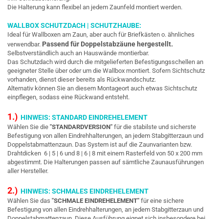
Die Halterung kann flexibel an jedem Zaunfeld montiert werden.
WALLBOX SCHUTZDACH | SCHUTZHAUBE:
Ideal für Wallboxen am Zaun, aber auch für Briefkästen o. ähnliches
Passend für Doppelstabzäune hergestellt.
verwendbar.
Selbstverständlich auch an Hauswände montierbar.
Das Schutzdach wird durch die mitgelieferten Befestigungsschellen an
geeigneter Stelle über oder um die Wallbox montiert. Sofern Sichtschutz
vorhanden, dienst dieser bereits als Rückwandschutz.
Alternativ können Sie an diesem Montageort auch etwas Sichtschutz
einpflegen, sodass eine Rückwand entsteht.
1.)
HINWEIS: STANDARD EINDREHELEMENT
Wählen Sie die
"STANDARDVERSION"
für die stabilste und sicherste
Befestigung von allen Eindrehhalterungen, an jedem Stabgitterzaun und
Doppelstabmattenzaun. Das System ist auf die Zaunvarianten bzw.
Drahtdicken 6 | 5 | 6 und 8 | 6 | 8 mit einem Rasterfeld von 50 x 200 mm
abgestimmt. Die Halterungen passen auf sämtliche Zaunausführungen
aller Hersteller.
2.)
HINWEIS: SCHMALES EINDREHELEMENT
Wählen Sie das
"SCHMALE EINDREHELEMENT"
für eine sichere
Befestigung von allen Eindrehhalterungen, an jedem Stabgitterzaun und
Doppelstabmattenzaun. Diese Ausführung eignet sich insbesondere bei