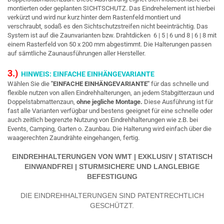
montierten oder geplanten SICHTSCHUTZ. Das Eindrehelement ist hierbei
verkürzt und wird nur kurz hinter dem Rastenfeld montiert und
verschraubt, sodaß es den Sichtschutzstreifen nicht beeinträchtig. Das
System ist auf die Zaunvarianten bzw. Drahtdicken 6 | 5 | 6 und 8 | 6 | 8 mit
einem Rasterfeld von 50 x 200 mm abgestimmt. Die Halterungen passen
auf sämtliche Zaunausführungen
aller Hersteller.
3.)
HINWEIS: EINFACHE EINHÄNGEVARIANTE
Wählen Sie die
"EINFACHE EINHÄNGEVARIANTE"
für das schnelle und
flexible nutzen von allen Eindrehhalterungen, an jedem Stabgitterzaun und
Doppelstabmattenzaun,
ohne jegliche Montage.
Diese Ausführung ist für
fast alle Varianten verfügbar und bestens geeignet für eine schnelle oder
auch zeitlich begrenzte Nutzung von Eindrehhalterungen wie z.B. bei
Events, Camping, Garten o. Zaunbau. Die Halterung wird einfach über die
waagerechten Zaundrähte eingehangen, fertig.
EINDREHHALTERUNGEN VON WMT | EXKLUSIV | STATISCH
EINWANDFREI | STURMSICHERE UND LANGLEBIGE
BEFESTIGUNG
DIE EINDREHHALTERUNGEN SIND PATENTRECHTLICH
GESCHÜTZT.