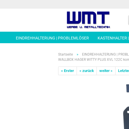
EINDREHHALTERUNG | PROBLEMLÖSER
KASTENHALTER 
»
Startseite
EINDREHHALTERUNG | PROB
WALLBOX HAGER WITTY PLUS XVL 122C kompa
« Erster
« zurück
weiter »
Letzte