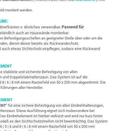
eld montiert werden.
UBE:
Passend für
 Briefkästen o. ähnliches verwendbar.
ständlich auch an Hauswände montierbar.
en Befestigungsschellen an geeigneter Stelle über oder um die
nden, dienst dieser bereits als Rückwandschutz.
t auch etwas Sichtschutz einpflegen, sodass eine Rückwand
EMENT
ie stabilste und sicherste Befestigung von allen
un und Doppelstabmattenzaun. Das System ist auf die
d 8 | 6 | 8 mit einem Rasterfeld von 50 x 200 mm abgestimmt. Die
sführungen
aller Hersteller.
LEMENT
ENT"
für eine sichere Befestigung von allen Eindrehhalterungen,
tenzaun. Diese Ausführung eignet sich insbesondere bei
 Eindrehelement ist hierbei verkürzt und wird nur kurz hinter
odaß es den Sichtschutzstreifen nicht beeinträchtig. Das System
 | 5 | 6 und 8 | 6 | 8 mit einem Rasterfeld von 50 x 200 mm