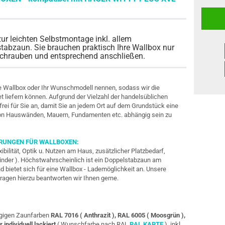
zur leichten Selbstmontage inkl. allem
abzaun. Sie brauchen praktisch Ihre Wallbox nur
schrauben und entsprechend anschließen.
 Wallbox oder Ihr Wunschmodell nennen, sodass wir die
t liefern können. Aufgrund der Vielzahl der handelsüblichen
frei für Sie an, damit Sie an jedem Ort auf dem Grundstück eine
von Hauswänden, Mauern, Fundamenten etc. abhängig sein zu
ERUNGEN FÜR WALLBOXEN:
xibilität, Optik u. Nutzen am Haus, zusätzlicher Platzbedarf,
inder ). Höchstwahrscheinlich ist ein Doppelstabzaun am
d bietet sich für eine Wallbox - Lademöglichkeit an. Unsere
ragen hierzu beantworten wir Ihnen gerne.
ängigen Zaunfarben
RAL 7016 ( Anthrazit ), RAL 6005 ( Moosgrün ),
r individuell lackiert
( Wunschfarbe nach RAL
RAL KARTE
), inkl