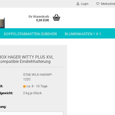
Login
Merkzettel
Ihr Warenkorb
0,00 EUR
DOPPELSTABMATTEN-ZUBEHÖR
BLUMENKASTEN 1 X 1
BOX HAGER WITTY PLUS XVL
m­pa­ti­ble Ein­dreh­hal­te­rung
STAE-WLX-HAGWP-
122C
it:
ca. 8 - 10 Tage
gewicht:
2
kg je Stück
ung: