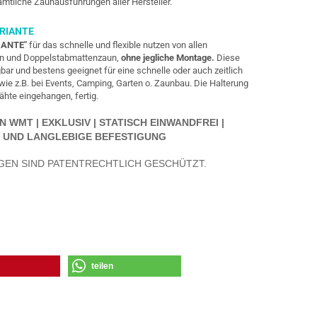
sämtliche Zaunausführungen
aller Hersteller.
RIANTE
IANTE"
für das schnelle und flexible nutzen von allen
aun und Doppelstabmattenzaun,
ohne jegliche Montage.
Diese
gbar und bestens geeignet für eine schnelle oder auch zeitlich
ie z.B. bei Events, Camping, Garten o. Zaunbau. Die Halterung
hte eingehangen, fertig.
WMT | EXKLUSIV | STATISCH EINWANDFREI |
 UND LANGLEBIGE BEFESTIGUNG
GEN SIND PATENTRECHTLICH GESCHÜTZT.
teilen