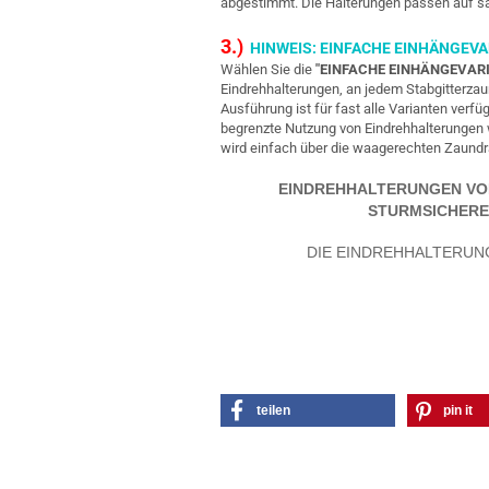
abgestimmt. Die Halterungen passen auf 
3.)
HINWEIS: EINFACHE EINHÄNGEVA
Wählen Sie die
"EINFACHE EINHÄNGEVAR
Eindrehhalterungen, an jedem Stabgitterz
Ausführung ist für fast alle Varianten verfü
begrenzte Nutzung von Eindrehhalterungen w
wird einfach über die waagerechten Zaundrä
EINDREHHALTERUNGEN VON 
STURMSICHERE
DIE EINDREHHALTERUN
teilen
pin it