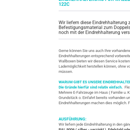
122C
Wir liefern diese Eindrehhalterung 
Befestigungsmaterial zum Doppelst
noch mit der Eindrehhalterung ver
Gerne können Sie uns auch Ihre vorhandene
Eindrehhalterungen entsprechend vorbereite
Wallboxen bieten wir diesen Service kosten
Lademöglichkeit herstellen können, ohne 
müssen.
WARUM GIBT ES UNSERE EINDREHHALT
Die Gründe hierfür sind relativ einfach.
Fle
Mehrere E-Fahrzeuge im Haus ( Familie u. K
Grundstück o. Einfahrt bereits vorhanden un
Eindrehhalterungen machen dies möglich. F
AUSFÜHRUNG:
Wir liefern jede Eindrehhalterung in den g
RAL 9006 ( silber - verzinkt ), Edelstahl ode