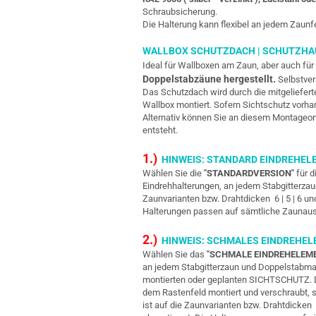
Schraubsicherung.
Die Halterung kann flexibel an jedem Zaunf
WALLBOX SCHUTZDACH | SCHUTZHA
Ideal für Wallboxen am Zaun, aber auch für
Doppelstabzäune hergestellt.
Selbstver
Das Schutzdach wird durch die mitgeliefert
Wallbox montiert. Sofern Sichtschutz vorha
Alternativ können Sie an diesem Montageor
entsteht.
1.)
HINWEIS: STANDARD EINDREHEL
Wählen Sie die
"STANDARDVERSION"
für d
Eindrehhalterungen, an jedem Stabgitterza
Zaunvarianten bzw. Drahtdicken 6 | 5 | 6 un
Halterungen passen auf sämtliche Zaunau
2.)
HINWEIS: SCHMALES EINDREHE
Wählen Sie das
"SCHMALE EINDREHELEM
an jedem Stabgitterzaun und Doppelstabmat
montierten oder geplanten SICHTSCHUTZ. Das
dem Rastenfeld montiert und verschraubt, s
ist auf die Zaunvarianten bzw. Drahtdicken 6