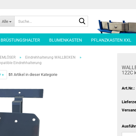
Suche...
Alle
| BRÜSTUNGSHALTER
BLUMENKASTEN
PFLANZKASTEN XXL
»
»
LEMLÖSER
Eindrehhalterung WALLBOXEN
tible Eindrehhalterung
WALL­
122C ko
r »
51
Artikel in dieser Kategorie
Art.Nr.:
Lieferze
Versand
Ausführ