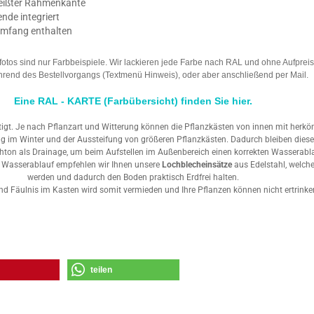
hweißter Rahmenkante
nde integriert
umfang enthalten
otos sind nur Farbbeispiele. Wir lackieren jede Farbe nach RAL und ohne Aufpreis. 
rend des Bestellvorgangs (Textmenü Hinweis), oder aber anschließend per Mail.
Eine RAL - KARTE (Farbübersicht) finden Sie hier.
tigt. Je nach Pflanzart und Witterung können die Pflanzkästen von innen mit herkö
ung im Winter und der Aussteifung von größeren Pflanzkästen. Dadurch bleiben dies
ähton als Drainage, um beim Aufstellen im Außenbereich einen korrekten Wasserabl
n Wasserablauf empfehlen wir Ihnen unsere
Lochblecheinsätze
aus
Edelstahl, welch
werden und dadurch den Boden praktisch Erdfrei halten.
d Fäulnis im Kasten wird somit vermieden und Ihre Pflanzen können nicht ertrinke
teilen