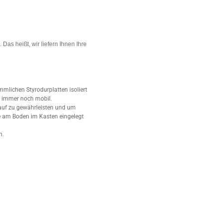
Das heißt, wir liefern Ihnen Ihre
mmlichen Styrodurplatten isoliert
e immer noch mobil.
auf zu gewährleisten und um
e am Boden im Kasten eingelegt
n.