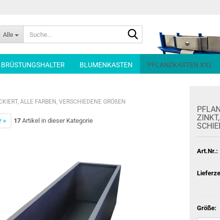
Suche...
Alle
| BRÜSTUNGSHALTER
BLUMENKASTEN
PFLANZKASTEN XXL
CKIERT, ALLE FARBEN, VERSCHIEDENE GRÖßEN
PFLAN
ZINKT,
r »
17
Artikel in dieser Kategorie
SCHIE
Art.Nr.:
Lieferze
Größe: