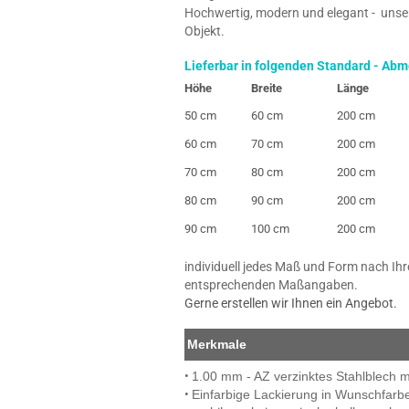
Hochwertig, modern und elegant - unse
Objekt.
Lieferbar in folgenden Standard - Ab
Höhe
Breite
Länge
50 cm
60 cm
200 cm
60 cm
70 cm
200 cm
70 cm
80 cm
200 cm
80 cm
90 cm
200 cm
90 cm
100 cm
200 cm
individuell jedes Maß und Form nach Ihr
entsprechenden Maßangaben.
Gerne erstellen wir Ihnen ein Angebot.
Merkmale
•
1.00 mm - AZ verzinktes Stahlblech 
•
Einfarbige Lackierung in Wunschfar