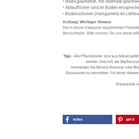
• stabil gearbeitet, mit oberhalb gesc
• Ablauflöcher sind im Boden entspreche
• Bodenschoner (Hartgummi) im Liefer
Achtung: Wichtiger Hinweis
Die in dieser Kategorie abgebildeten Produktf
Wunschfarbe. Bitte nennen Sie uns diese wäh
Tipp:
Alle Pflanzkästen sind aus Metall gefer
werden. Dies hift der Bepflanz
Verwenden Sie Mineral-Granulat oder Bl
Stauwasser zu vermeiden. Für einen ideale
Stauwasser un
teilen
pin it