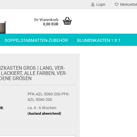
Login
Merkzettel
Ihr Warenkorb
0,00 EUR
DOPPELSTABMATTEN-ZUBEHÖR
BLUMENKASTEN 1 X 1
Z­KAS­TEN GROß | LANG, VER­
 LA­CKIERT, ALLE FAR­BEN, VER­
­DE­NE GRÖ­ßEN
PFK-AZL-5060-200-PFK-
AZL-5060-200
it:
ca. 4 - 6 Wochen
(Ausland abweichend)