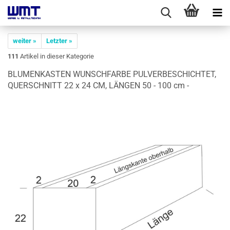
weiter »
Letzter »
111
Artikel in dieser Kategorie
BLU­MEN­KAS­TEN WUNSCH­FAR­BE PUL­VER­BE­SCHICH­TET,
QUER­SCHNITT 22 x 24 CM, LÄN­GEN 50 - 100 cm -