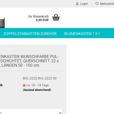
Login
Merkzettel
Ihr Warenkorb
0,00 EUR
DOPPELSTABMATTEN-ZUBEHÖR
BLUMENKASTEN 1 X 1
EN­KAS­TEN WUNSCH­FAR­BE PUL­
­SCHICH­TET, QUER­SCHNITT 22 x
 LÄN­GEN 50 - 100 cm
BVL-2222-BVL-2222-50
it:
ca. 10 - 14 Tage
(Ausland abweichend)