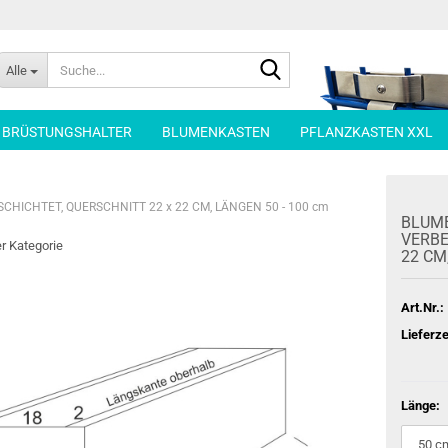
Suche...
Alle
| BRÜSTUNGSHALTER
BLUMENKASTEN
PFLANZKASTEN XXL
ICHTET, QUERSCHNITT 22 x 22 CM, LÄNGEN 50 - 100 cm
BLU­M
VER­BE
er Kategorie
22 CM,
Art.Nr.:
Lieferze
Länge: