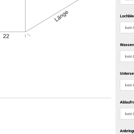
Lochble
Wasserd
Unterse
Ablaufro
Anbring