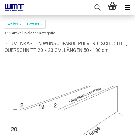
weiter »
Letzter »
111
Artikel in dieser Kategorie
BLU­MEN­KAS­TEN WUNSCH­FAR­BE PUL­VER­BE­SCHICH­TET,
QUER­SCHNITT 20 x 23 CM, LÄN­GEN 50 - 100 cm