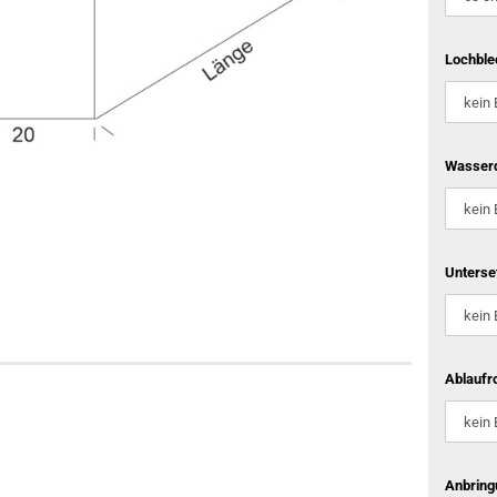
Lochble
Wasserd
Unterse
Ablaufro
Anbring