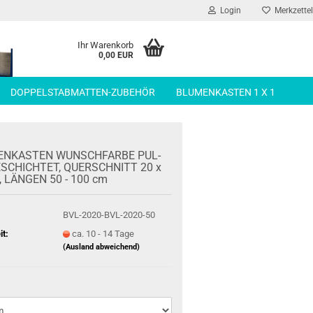
Login
Merkzettel
Ihr Warenkorb
0,00 EUR
DOPPELSTABMATTEN-ZUBEHÖR
BLUMENKASTEN 1 X 1
EN­KAS­TEN WUNSCH­FAR­BE PUL­
­SCHICH­TET, QUER­SCHNITT 20 x
 LÄN­GEN 50 - 100 cm
BVL-2020-BVL-2020-50
it:
ca. 10 - 14 Tage
(Ausland abweichend)