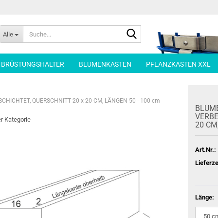
Suche...
Alle
| BRÜSTUNGSHALTER
BLUMENKASTEN
PFLANZKASTEN XXL
ICHTET, QUERSCHNITT 20 x 20 CM, LÄNGEN 50 - 100 cm
BLU­M
VER­BE
er Kategorie
20 CM,
Art.Nr.:
Lieferze
Länge: