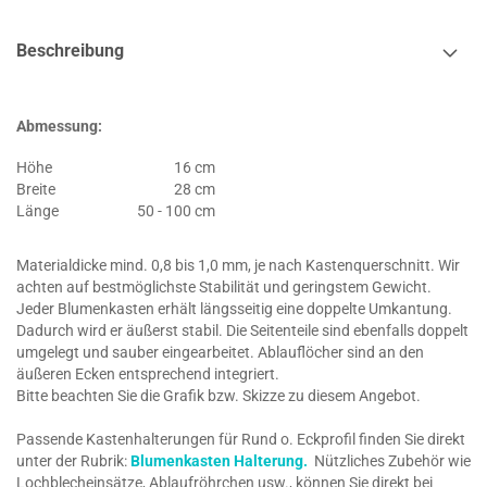
Beschreibung
Abmessung:
Höhe
16 cm
Breite
28 cm
Länge
50 - 100 cm
Materialdicke mind. 0,8 bis 1,0 mm, je nach Kastenquerschnitt. Wir
achten auf bestmöglichste Stabilität und geringstem Gewicht.
Jeder Blumenkasten erhält längsseitig eine doppelte Umkantung.
Dadurch wird er äußerst stabil. Die Seitenteile sind ebenfalls doppelt
umgelegt und sauber eingearbeitet. Ablauflöcher sind an den
äußeren Ecken entsprechend integriert.
Bitte beachten Sie die Grafik bzw. Skizze zu diesem Angebot.
Passende Kastenhalterungen für Rund o. Eckprofil finden Sie direkt
unter der Rubrik:
Blumenkasten Halterung.
Nützliches Zubehör wie
Lochblecheinsätze, Ablaufröhrchen usw., können Sie direkt bei