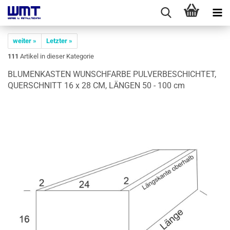
weiter »
Letzter »
111
Artikel in dieser Kategorie
BLU­MEN­KAS­TEN WUNSCH­FAR­BE PUL­VER­BE­SCHICH­TET,
QUER­SCHNITT 16 x 28 CM, LÄN­GEN 50 - 100 cm