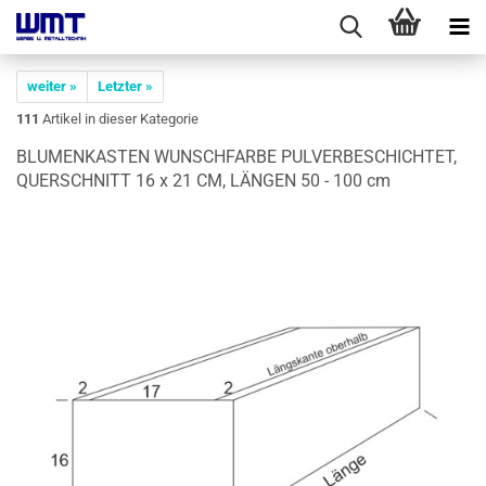
weiter »
Letzter »
111
Artikel in dieser Kategorie
BLU­MEN­KAS­TEN WUNSCH­FAR­BE PUL­VER­BE­SCHICH­TET,
QUER­SCHNITT 16 x 21 CM, LÄN­GEN 50 - 100 cm