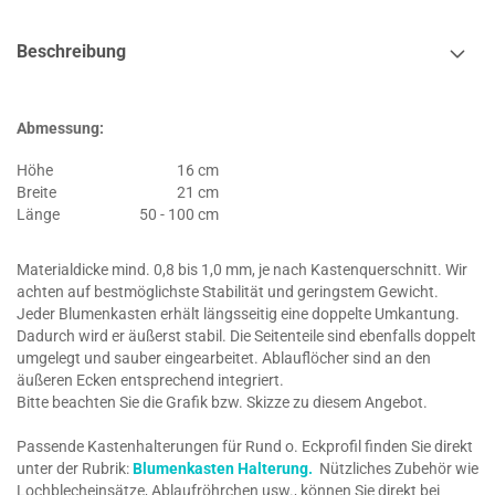
Beschreibung
Abmessung:
Höhe
16 cm
Breite
21 cm
Länge
50 - 100 cm
Materialdicke mind. 0,8 bis 1,0 mm, je nach Kastenquerschnitt. Wir
achten auf bestmöglichste Stabilität und geringstem Gewicht.
Jeder Blumenkasten erhält längsseitig eine doppelte Umkantung.
Dadurch wird er äußerst stabil. Die Seitenteile sind ebenfalls doppelt
umgelegt und sauber eingearbeitet. Ablauflöcher sind an den
äußeren Ecken entsprechend integriert.
Bitte beachten Sie die Grafik bzw. Skizze zu diesem Angebot.
Passende Kastenhalterungen für Rund o. Eckprofil finden Sie direkt
unter der Rubrik:
Blumenkasten Halterung.
Nützliches Zubehör wie
Lochblecheinsätze, Ablaufröhrchen usw., können Sie direkt bei