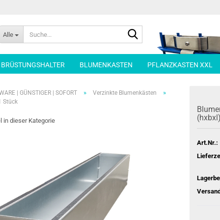
Suche...
Alle
| BRÜSTUNGSHALTER
BLUMENKASTEN
PFLANZKASTEN XXL
»
»
WARE | GÜNSTIGER | SOFORT
Verzinkte Blumenkästen
1 Stück
Blu­me
(hxbxl
l in dieser Kategorie
Art.Nr.:
Lieferze
Lagerbe
Versand