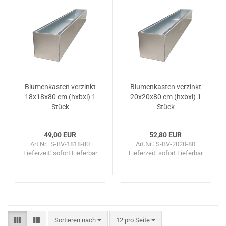
Blu­men­kas­ten ver­zinkt
Blu­men­kas­ten ver­zinkt
18x18x80 cm (hxbxl) 1
20x20x80 cm (hxbxl) 1
Stück
Stück
49,00 EUR
52,80 EUR
Art.Nr.: S-BV-1818-80
Art.Nr.: S-BV-2020-80
Lieferzeit: sofort Lieferbar
Lieferzeit: sofort Lieferbar
Sortieren nach
pro Seite
Sortieren nach
12 pro Seite