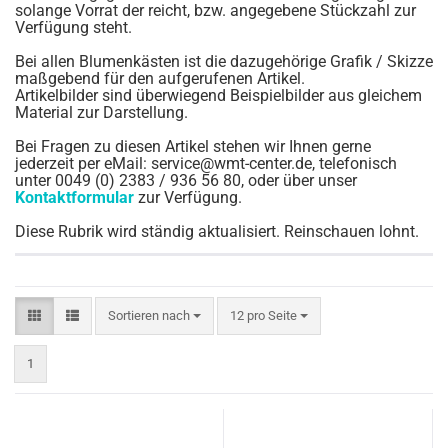
solange Vorrat der reicht, bzw. angegebene Stückzahl zur
Verfügung steht.
Bei allen Blumenkästen ist die dazugehörige Grafik / Skizze
maßgebend für den aufgerufenen Artikel.
Artikelbilder sind überwiegend Beispielbilder aus gleichem
Material zur Darstellung.
Bei Fragen zu diesen Artikel stehen wir Ihnen gerne
jederzeit per eMail: service@wmt-center.de, telefonisch
unter 0049 (0) 2383 / 936 56 80, oder über unser
Kontaktformular
zur Verfügung.
Diese Rubrik wird ständig aktualisiert. Reinschauen lohnt.
Sortieren nach
pro Seite
Sortieren nach
12 pro Seite
1