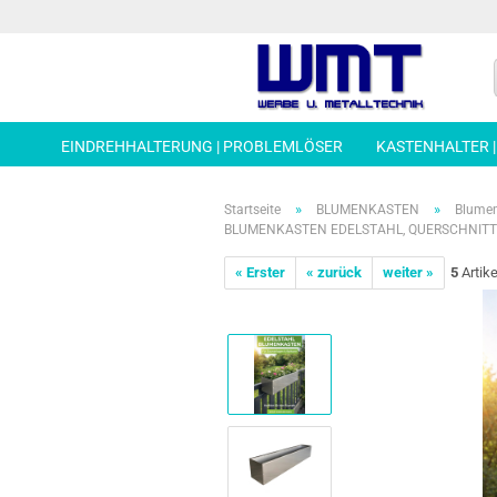
EINDREHHALTERUNG | PROBLEMLÖSER
KASTENHALTER 
»
»
Startseite
BLUMENKASTEN
Blumen
BLUMENKASTEN EDELSTAHL, QUERSCHNITT 1
« Erster
« zurück
weiter »
5
Artike