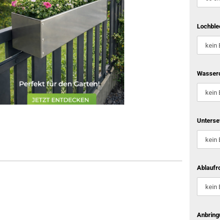
Lochble
Wasserd
Unterse
Ablaufro
Anbring