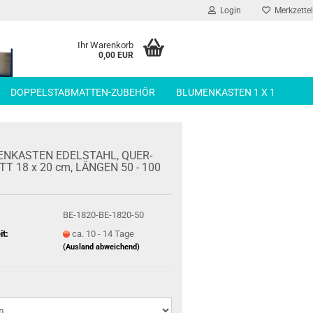
Login
Merkzettel
Ihr Warenkorb
0,00 EUR
DOPPELSTABMATTEN-ZUBEHÖR
BLUMENKASTEN 1 X 1
EN­KAS­TEN EDEL­STAHL, QUER­
T 18 x 20 cm, LÄN­GEN 50 - 100
BE-1820-BE-1820-50
it:
ca. 10 - 14 Tage
(Ausland abweichend)