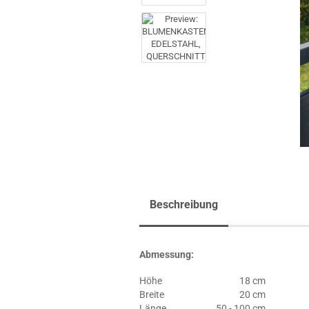
Beschreibung
Abmessung:
Höhe
18 cm
Breite
20 cm
Länge
50 - 100 cm