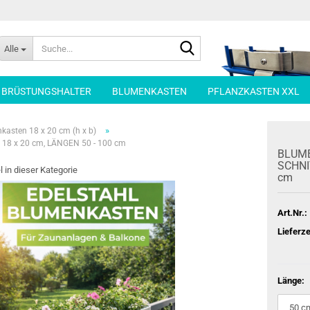
Suche...
Alle
| BRÜSTUNGSHALTER
BLUMENKASTEN
PFLANZKASTEN XXL
»
kasten 18 x 20 cm (h x b)
8 x 20 cm, LÄNGEN 50 - 100 cm
BLU­M
SCHNIT
l in dieser Kategorie
cm
Art.Nr.:
Lieferze
Länge: