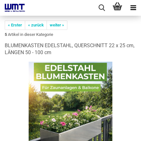
« Erster
« zurück
weiter »
5
Artikel in dieser Kategorie
BLU­MEN­KAS­TEN EDEL­STAHL, QUER­SCHNITT 22 x 25 cm,
LÄN­GEN 50 - 100 cm