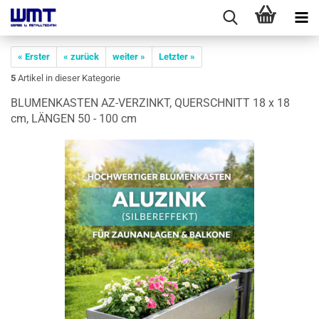
« Erster
« zurück
weiter »
Letzter »
5
Artikel in dieser Kategorie
BLU­MEN­KAS­TEN AZ-​VERZINKT, QUER­SCHNITT 18 x 18
cm, LÄN­GEN 50 - 100 cm