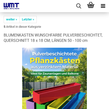
weiter »
Letzter »
5
Artikel in dieser Kategorie
BLU­MEN­KAS­TEN WUNSCH­FAR­BE PUL­VER­BE­SCHICH­TET,
QUER­SCHNITT 18 x 18 CM, LÄN­GEN 50 - 100 cm