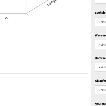
Lochble
Wasserd
Unterse
Ablaufro
Anbring