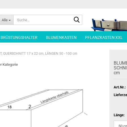
Suche...
Alle
| BRÜSTUNGSHALTER
BLUMENKASTEN
PFLANZKASTEN XXL
 QUERSCHNITT 17 x 22 cm, LÄNGEN 50 - 100 cm
BLU­ME
er Kategorie
SCHNIT
cm
Art.Nr.:
Lieferze
Länge: