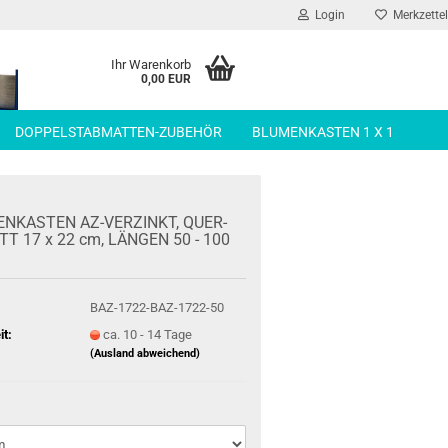
Login
Merkzettel
Ihr Warenkorb
0,00 EUR
DOPPELSTABMATTEN-ZUBEHÖR
BLUMENKASTEN 1 X 1
N­KAS­TEN AZ-​VERZINKT, QUER­
T 17 x 22 cm, LÄN­GEN 50 - 100
BAZ-1722-BAZ-1722-50
it:
ca. 10 - 14 Tage
(Ausland abweichend)