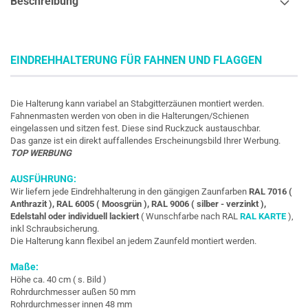
Beschreibung
EINDREHHALTERUNG FÜR FAHNEN UND FLAGGEN
Die Halterung kann variabel an Stabgitterzäunen montiert werden.
Fahnenmasten werden von oben in die Halterungen/Schienen
eingelassen und sitzen fest. Diese sind Ruckzuck austauschbar.
Das ganze ist ein direkt auffallendes Erscheinungsbild Ihrer Werbung.
TOP WERBUNG
AUSFÜHRUNG:
Wir liefern jede Eindrehhalterung in den gängigen Zaunfarben
RAL 7016 (
Anthrazit ), RAL 6005 ( Moosgrün ), RAL 9006 ( silber - verzinkt ),
Edelstahl oder individuell lackiert
( Wunschfarbe nach RAL
RAL KARTE
),
inkl Schraubsicherung.
Die Halterung kann flexibel an jedem Zaunfeld montiert werden.
Maße:
Höhe ca. 40 cm ( s. Bild )
Rohrdurchmesser außen 50 mm
Rohrdurchmesser innen 48 mm