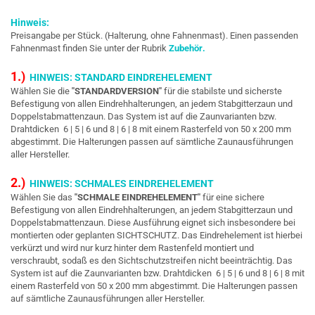
Hinweis:
Preisangabe per Stück. (Halterung, ohne Fahnenmast). Einen passenden
Fahnenmast finden Sie unter der Rubrik
Zubehör
.
1.)
HINWEIS: STANDARD EINDREHELEMENT
Wählen Sie die
"STANDARDVERSION"
für die stabilste und sicherste
Befestigung von allen Eindrehhalterungen, an jedem Stabgitterzaun und
Doppelstabmattenzaun. Das System ist auf die Zaunvarianten bzw.
Drahtdicken 6 | 5 | 6 und 8 | 6 | 8 mit einem Rasterfeld von 50 x 200 mm
abgestimmt. Die Halterungen passen auf sämtliche Zaunausführungen
aller Hersteller.
2.)
HINWEIS: SCHMALES EINDREHELEMENT
Wählen Sie das
"SCHMALE EINDREHELEMENT"
für eine sichere
Befestigung von allen Eindrehhalterungen, an jedem Stabgitterzaun und
Doppelstabmattenzaun. Diese Ausführung eignet sich insbesondere bei
montierten oder geplanten SICHTSCHUTZ. Das Eindrehelement ist hierbei
verkürzt und wird nur kurz hinter dem Rastenfeld montiert und
verschraubt, sodaß es den Sichtschutzstreifen nicht beeinträchtig. Das
System ist auf die Zaunvarianten bzw. Drahtdicken 6 | 5 | 6 und 8 | 6 | 8 mit
einem Rasterfeld von 50 x 200 mm abgestimmt. Die Halterungen passen
auf sämtliche Zaunausführungen
aller Hersteller.