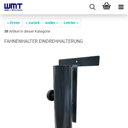
« Erster
« zurück
weiter »
Letzter »
38
Artikel in dieser Kategorie
FAH­NEN­HAL­TER EIN­DREH­HAL­TE­RUNG