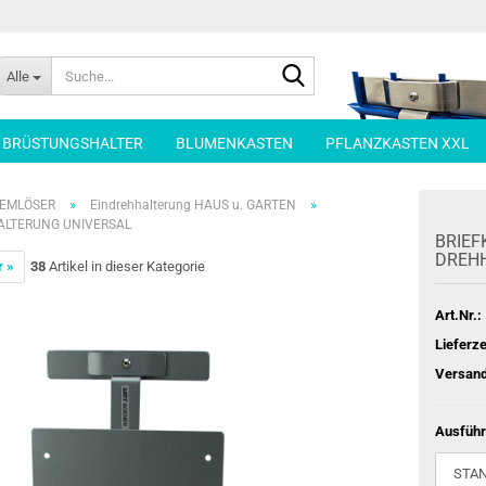
Suche...
Alle
| BRÜSTUNGSHALTER
BLUMENKASTEN
PFLANZKASTEN XXL
»
»
LEMLÖSER
Eindrehhalterung HAUS u. GARTEN
HALTERUNG UNIVERSAL
BRIEF­
DREH­H
r »
38
Artikel in dieser Kategorie
Art.Nr.:
Lieferze
Versand
Ausführ