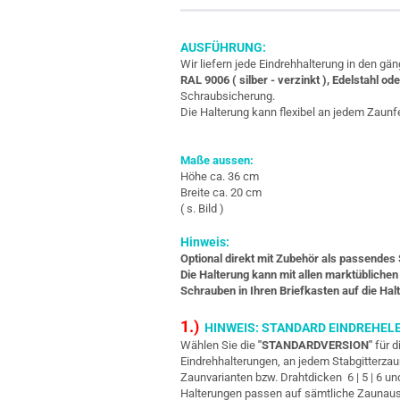
AUSFÜHRUNG:
Wir liefern jede Eindrehhalterung in den g
RAL 9006 ( silber - verzinkt ), Edelstahl ode
Schraubsicherung.
Die Halterung kann flexibel an jedem Zaunf
Maße aussen:
Höhe ca. 36 cm
Breite ca. 20 cm
( s. Bild )
Hinweis:
Optional direkt mit Zubehör als passendes 
Die Halterung kann mit allen marktübliche
Schrauben in Ihren Briefkasten auf die Ha
1.)
HINWEIS: STANDARD EINDREHEL
Wählen Sie die
"STANDARDVERSION"
für d
Eindrehhalterungen, an jedem Stabgitterza
Zaunvarianten bzw. Drahtdicken 6 | 5 | 6 un
Halterungen passen auf sämtliche Zaunau