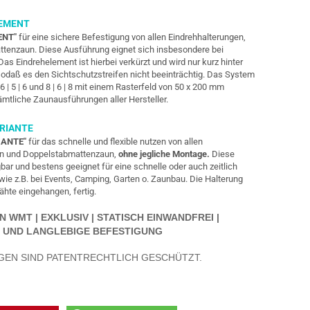
LEMENT
ENT"
für eine sichere Befestigung von allen Eindrehhalterungen,
tenzaun. Diese Ausführung eignet sich insbesondere bei
 Eindrehelement ist hierbei verkürzt und wird nur kurz hinter
odaß es den Sichtschutzstreifen nicht beeinträchtig. Das System
 | 5 | 6 und 8 | 6 | 8 mit einem Rasterfeld von 50 x 200 mm
sämtliche Zaunausführungen
aller Hersteller.
RIANTE
IANTE"
für das schnelle und flexible nutzen von allen
aun und Doppelstabmattenzaun,
ohne jegliche Montage.
Diese
gbar und bestens geeignet für eine schnelle oder auch zeitlich
ie z.B. bei Events, Camping, Garten o. Zaunbau. Die Halterung
hte eingehangen, fertig.
WMT | EXKLUSIV | STATISCH EINWANDFREI |
 UND LANGLEBIGE BEFESTIGUNG
GEN SIND PATENTRECHTLICH GESCHÜTZT.