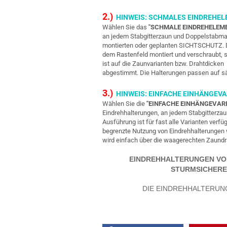
2.)
HINWEIS: SCHMALES EINDREHE
Wählen Sie das
"SCHMALE EINDREHELEM
an jedem Stabgitterzaun und Doppelstabmat
montierten oder geplanten SICHTSCHUTZ. Das
dem Rastenfeld montiert und verschraubt, s
ist auf die Zaunvarianten bzw. Drahtdicken 6
abgestimmt. Die Halterungen passen auf 
3.)
HINWEIS: EINFACHE EINHÄNGEVA
Wählen Sie die
"EINFACHE EINHÄNGEVAR
Eindrehhalterungen, an jedem Stabgitterz
Ausführung ist für fast alle Varianten verfü
begrenzte Nutzung von Eindrehhalterungen w
wird einfach über die waagerechten Zaundrä
EINDREHHALTERUNGEN VON 
STURMSICHERE
DIE EINDREHHALTERUN