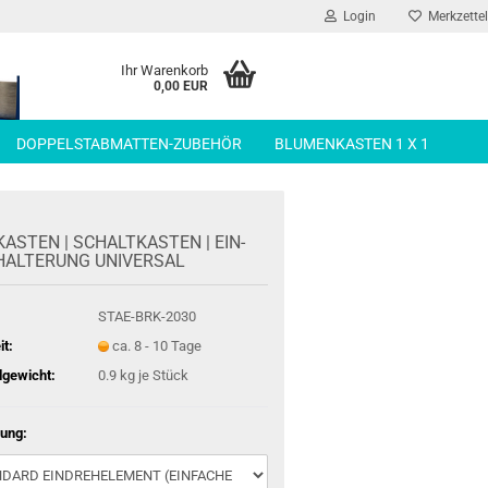
Login
Merkzettel
Ihr Warenkorb
0,00 EUR
DOPPELSTABMATTEN-ZUBEHÖR
BLUMENKASTEN 1 X 1
KAS­TEN | SCHALT­KAS­TEN | EIN­
AL­TE­RUNG UNI­VER­SAL
STAE-BRK-2030
it:
ca. 8 - 10 Tage
gewicht:
0.9
kg je Stück
ung: