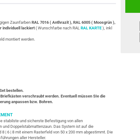
ängigen Zaunfarben
RAL 7016 ( Anthrazit ), RAL 6005 ( Moosgrün ),
r individuell lackiert
( Wunschfarbe nach RAL
RAL KARTE
), inkl
eld montiert werden.
Set bestellen.
n Briefkästen verschraubt werden. Eventuell müssen SIe die
lterung anpassen bzw. Bohren.
EMENT
ie stabilste und sicherste Befestigung von allen
un und Doppelstabmattenzaun. Das System ist auf die
d 8 | 6 | 8 mit einem Rasterfeld von 50 x 200 mm abgestimmt. Die
sführungen
aller Hersteller.