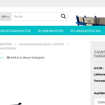
Suche...
Alle
| BRÜSTUNGSHALTER
BLUMENKASTEN
PFLANZKASTEN XXL
»
»
LEMLÖSER
Eindrehhalterung HAUS u. GARTEN
GHALTERUNG
ZAUN­T
HANG­
r »
38
Artikel in dieser Kategorie
Art.Nr.:
Lieferze
Versand
Ausführ