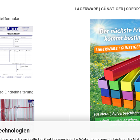
LAGERWARE | GÜNSTIGER | SOFOR
tellformular
eo Eindrehhalterung
echnologien
tern, um die ordentliche Funktionsweise der Website zu gewährleisten, die Nu