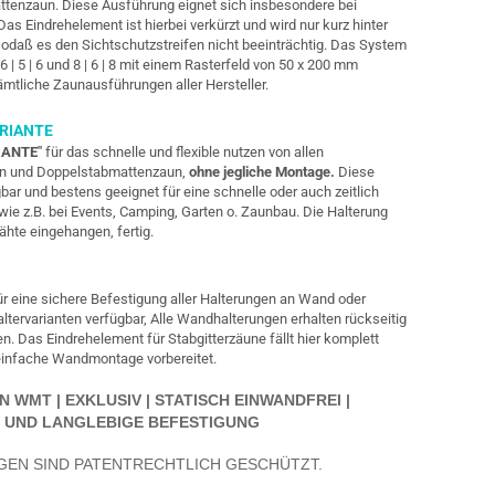
tenzaun. Diese Ausführung eignet sich insbesondere bei
 Eindrehelement ist hierbei verkürzt und wird nur kurz hinter
odaß es den Sichtschutzstreifen nicht beeinträchtig. Das System
 | 5 | 6 und 8 | 6 | 8 mit einem Rasterfeld von 50 x 200 mm
sämtliche Zaunausführungen
aller Hersteller.
RIANTE
IANTE"
für das schnelle und flexible nutzen von allen
aun und Doppelstabmattenzaun,
ohne jegliche Montage.
Diese
gbar und bestens geeignet für eine schnelle oder auch zeitlich
ie z.B. bei Events, Camping, Garten o. Zaunbau. Die Halterung
hte eingehangen, fertig.
r eine sichere Befestigung aller Halterungen an Wand oder
altervarianten verfügbar, Alle Wandhalterungen erhalten rückseitig
. Das Eindrehelement für Stabgitterzäune fällt hier komplett
 einfache Wandmontage vorbereitet.
WMT | EXKLUSIV | STATISCH EINWANDFREI |
 UND LANGLEBIGE BEFESTIGUNG
GEN SIND PATENTRECHTLICH GESCHÜTZT.