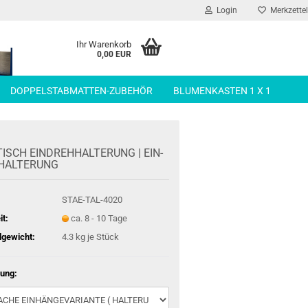
Login
Merkzettel
Ihr Warenkorb
0,00 EUR
DOPPELSTABMATTEN-ZUBEHÖR
BLUMENKASTEN 1 X 1
ISCH EIN­DREH­HAL­TE­RUNG | EIN­
HAL­TE­RUNG
STAE-TAL-4020
it:
ca. 8 - 10 Tage
gewicht:
4.3
kg je Stück
ung: