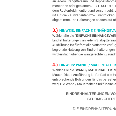
an jedem Stabgitterzaun und Doppelstabmat
montierten oder geplanten SICHTSCHUTZ. Das
dem Rastenfeld montiert und verschraubt, s
ist auf die Zaunvarianten bzw. Drahtdicken 6
abgestimmt. Die Halterungen passen auf 
3.)
HINWEIS: EINFACHE EINHÄNGEVA
Wählen Sie die
"EINFACHE EINHÄNGEVAR
Eindrehhalterungen, an jedem Stabgitterz
Ausführung ist für fast alle Varianten verfü
begrenzte Nutzung von Eindrehhalterungen w
wird einfach über die waagerechten Zaundrä
4.)
HINWEIS: WAND- / MAUERHALTER
Wählen Sie die
"WAND / MAUERHALTER"
fü
Mauer. Diese Ausführung ist für fast alle H
entsprechende Bohrungen für das befestigen
weg. Die Wand / Mauerhalter sind für eine
EINDREHHALTERUNGEN VON 
STURMSICHERE
DIE EINDREHHALTERUN