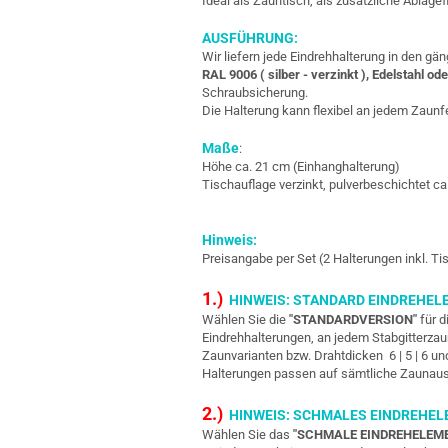
Ideal als Zauntisch, als zusätzliche Ablagef
AUSFÜHRUNG:
Wir liefern jede Eindrehhalterung in den g
RAL 9006 ( silber - verzinkt ), Edelstahl ode
Schraubsicherung.
Die Halterung kann flexibel an jedem Zaunf
Maße
:
Höhe ca. 21 cm (Einhanghalterung)
Tischauflage verzinkt, pulverbeschichtet ca
Hinweis:
Preisangabe per Set (2 Halterungen inkl. Ti
1.)
HINWEIS: STANDARD EINDREHEL
Wählen Sie die
"STANDARDVERSION"
für d
Eindrehhalterungen, an jedem Stabgitterza
Zaunvarianten bzw. Drahtdicken 6 | 5 | 6 un
Halterungen passen auf sämtliche Zaunau
2.)
HINWEIS: SCHMALES EINDREHE
Wählen Sie das
"SCHMALE EINDREHELEM