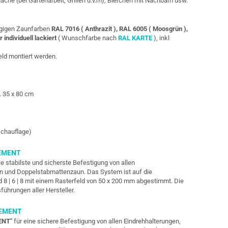
läche (bei Gartenarbeit, Grillen u.v.m), Bierchen mit Nachbarn usw.
ängigen Zaunfarben
RAL 7016 ( Anthrazit ), RAL 6005 ( Moosgrün ),
r individuell lackiert
( Wunschfarbe nach
RAL KARTE
), inkl
eld montiert werden.
. 35 x 80 cm
schauflage)
EMENT
ie stabilste und sicherste Befestigung von allen
un und Doppelstabmattenzaun. Das System ist auf die
d 8 | 6 | 8 mit einem Rasterfeld von 50 x 200 mm abgestimmt. Die
sführungen
aller Hersteller.
LEMENT
ENT"
für eine sichere Befestigung von allen Eindrehhalterungen,