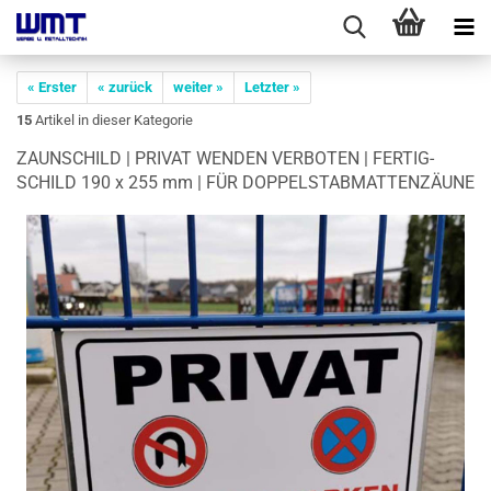
« Erster
« zurück
weiter »
Letzter »
15
Artikel in dieser Kategorie
ZAUN­SCHILD | PRI­VAT WEN­DEN VER­BO­TEN | FER­TIG­
SCHILD 190 x 255 mm | FÜR DOP­PEL­STABMAT­TEN­ZÄU­NE