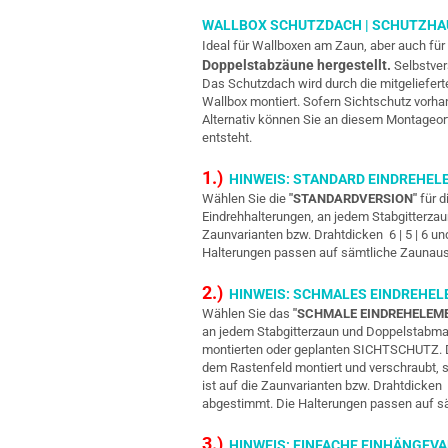
WALLBOX SCHUTZDACH | SCHUTZHA
Ideal für Wallboxen am Zaun, aber auch für
Doppelstabzäune hergestellt.
Selbstver
Das Schutzdach wird durch die mitgeliefert
Wallbox montiert. Sofern Sichtschutz vorha
Alternativ können Sie an diesem Montageor
entsteht.
1.)
HINWEIS: STANDARD EINDREHEL
Wählen Sie die
"STANDARDVERSION"
für d
Eindrehhalterungen, an jedem Stabgitterza
Zaunvarianten bzw. Drahtdicken 6 | 5 | 6 un
Halterungen passen auf sämtliche Zaunau
2.)
HINWEIS: SCHMALES EINDREHE
Wählen Sie das
"SCHMALE EINDREHELEM
an jedem Stabgitterzaun und Doppelstabmat
montierten oder geplanten SICHTSCHUTZ. Das
dem Rastenfeld montiert und verschraubt, s
ist auf die Zaunvarianten bzw. Drahtdicken 6
abgestimmt. Die Halterungen passen auf 
3.)
HINWEIS: EINFACHE EINHÄNGEVA