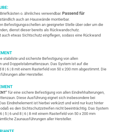
UBE:
Passend für
 Briefkästen o. ähnliches verwendbar.
ständlich auch an Hauswände montierbar.
en Befestigungsschellen an geeigneter Stelle über oder um die
nden, dienst dieser bereits als Rückwandschutz.
t auch etwas Sichtschutz einpflegen, sodass eine Rückwand
EMENT
ie stabilste und sicherste Befestigung von allen
un und Doppelstabmattenzaun. Das System ist auf die
d 8 | 6 | 8 mit einem Rasterfeld von 50 x 200 mm abgestimmt. Die
sführungen
aller Hersteller.
LEMENT
ENT"
für eine sichere Befestigung von allen Eindrehhalterungen,
tenzaun. Diese Ausführung eignet sich insbesondere bei
 Eindrehelement ist hierbei verkürzt und wird nur kurz hinter
odaß es den Sichtschutzstreifen nicht beeinträchtig. Das System
 | 5 | 6 und 8 | 6 | 8 mit einem Rasterfeld von 50 x 200 mm
sämtliche Zaunausführungen
aller Hersteller.
RIANTE