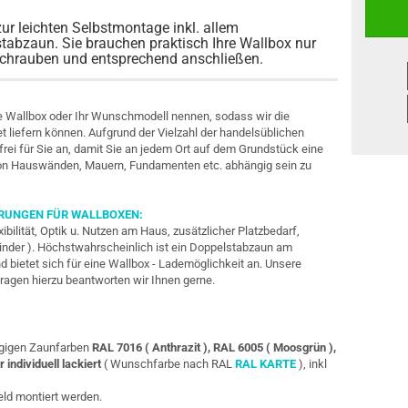
zur leichten Selbstmontage inkl. allem
abzaun. Sie brauchen praktisch Ihre Wallbox nur
schrauben und entsprechend anschließen.
 Wallbox oder Ihr Wunschmodell nennen, sodass wir die
t liefern können. Aufgrund der Vielzahl der handelsüblichen
frei für Sie an, damit Sie an jedem Ort auf dem Grundstück eine
von Hauswänden, Mauern, Fundamenten etc. abhängig sein zu
ERUNGEN FÜR WALLBOXEN:
xibilität, Optik u. Nutzen am Haus, zusätzlicher Platzbedarf,
inder ). Höchstwahrscheinlich ist ein Doppelstabzaun am
d bietet sich für eine Wallbox - Lademöglichkeit an. Unsere
ragen hierzu beantworten wir Ihnen gerne.
ängigen Zaunfarben
RAL 7016 ( Anthrazit ), RAL 6005 ( Moosgrün ),
r individuell lackiert
( Wunschfarbe nach RAL
RAL KARTE
), inkl
eld montiert werden.