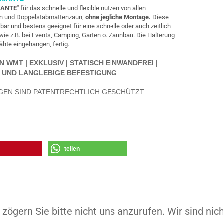
IANTE"
für das schnelle und flexible nutzen von allen
aun und Doppelstabmattenzaun,
ohne jegliche Montage.
Diese
gbar und bestens geeignet für eine schnelle oder auch zeitlich
ie z.B. bei Events, Camping, Garten o. Zaunbau. Die Halterung
hte eingehangen, fertig.
WMT | EXKLUSIV | STATISCH EINWANDFREI |
 UND LANGLEBIGE BEFESTIGUNG
GEN SIND PATENTRECHTLICH GESCHÜTZT.
teilen
zögern Sie bitte nicht uns anzurufen. Wir sind nich