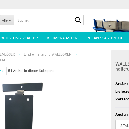
Suche...
Alle
| BRÜSTUNGSHALTER
BLUMENKASTEN
PFLANZKASTEN XXL
»
»
LEMLÖSER
Eindrehhalterung WALLBOXEN
ung
WALL­B
hal­te­
r »
51
Artikel in dieser Kategorie
Art.Nr.:
Lieferze
Versand
Ausführ