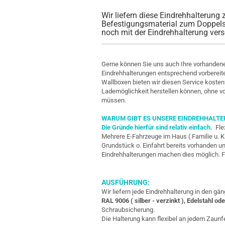
Wir liefern diese Eindrehhalterung 
Befestigungsmaterial zum Doppelst
noch mit der Eindrehhalterung ver
Gerne können Sie uns auch Ihre vorhandene
Eindrehhalterungen entsprechend vorbereite
Wallboxen bieten wir diesen Service kosten
Lademöglichkeit herstellen können, ohne 
müssen.
WARUM GIBT ES UNSERE EINDREHHALT
Die Gründe hierfür sind relativ einfach.
Fle
Mehrere E-Fahrzeuge im Haus ( Familie u. K
Grundstück o. Einfahrt bereits vorhanden un
Eindrehhalterungen machen dies möglich. F
AUSFÜHRUNG:
Wir liefern jede Eindrehhalterung in den g
RAL 9006 ( silber - verzinkt ), Edelstahl ode
Schraubsicherung.
Die Halterung kann flexibel an jedem Zaunf