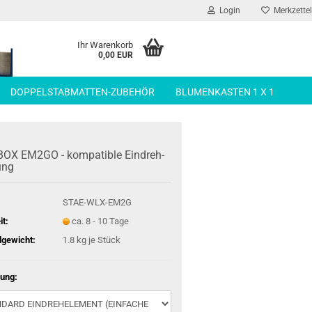
Login
Merkzettel
Ihr Warenkorb
0,00 EUR
DOPPELSTABMATTEN-ZUBEHÖR
BLUMENKASTEN 1 X 1
OX EM2GO - kom­pa­ti­ble Ein­dreh­
rung
STAE-WLX-EM2G
it:
ca. 8 - 10 Tage
gewicht:
1.8
kg je Stück
ung: