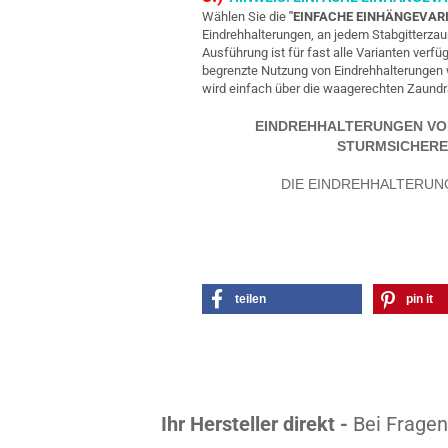
Wählen Sie die
"EINFACHE EINHÄNGEVAR
Eindrehhalterungen, an jedem Stabgitterz
Ausführung ist für fast alle Varianten verfü
begrenzte Nutzung von Eindrehhalterungen w
wird einfach über die waagerechten Zaundrä
EINDREHHALTERUNGEN VON 
STURMSICHERE
DIE EINDREHHALTERUN
teilen
pin it
Ihr Hersteller direkt -
Bei Fragen 