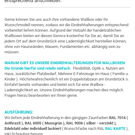
entsprechend anschließen.
Gerne können Sie uns auch Ihre vorhandene Wallbox oder Ihr
Wunschmodell nennen, sodass wir die Eindrehhalterungen entsprechend
vorbereitet liefern können. Aufgrund der Vielzahl der handelsüblichen
Wallboxen bieten wir diesen Service kostenfrei für Sie an, damit Sie an
jedem Ort auf dem Grundstück eine Lademöglichkeit herstellen können,
ohne von Hauswänden, Mauern, Fundamenten etc. abhängig sein zu
müssen.
WARUM GIBT ES UNSERE EINDREHHALTERUNGEN FÜR WALLBOXEN:
Die Gründe hierfür sind relativ einfach.
Flexibilität, Optik u. Nutzen am
Haus, zusätzlicher Platzbedarf, Mehrere E-Fahrzeuge im Haus ( Familie u.
Kinder ). Höchstwahrscheinlich ist ein Doppelstabzaun am Grundstück o.
Einfahrt bereits vorhanden und bietet sich für eine Wallbox -
Lademöglichkeit an. Unsere Eindrehhalterungen machen dies möglich.
Fragen hierzu beantworten wir Ihnen gerne.
AUSFÜHRUNG:
Wir liefern jede Eindrehhalterung in den gängigen Zaunfarben
RAL 7016 (
Anthrazit ), RAL 6005 ( Moosgrün ), RAL 9006 ( silber - verzinkt ),
Edelstahl oder individuell lackiert
( Wunschfarbe nach RAL
RAL KARTE
),
inkl Schraubsicherung.