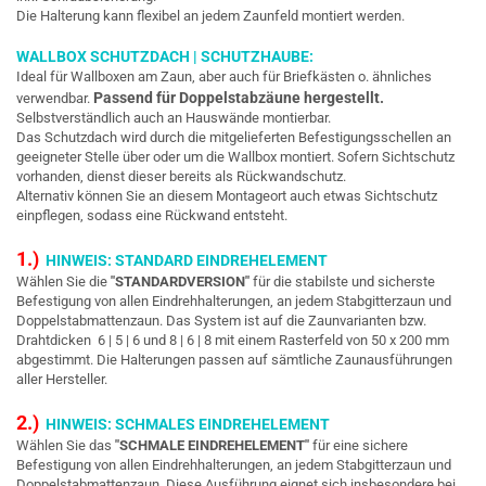
Die Halterung kann flexibel an jedem Zaunfeld montiert werden.
WALLBOX SCHUTZDACH | SCHUTZHAUBE:
Ideal für Wallboxen am Zaun, aber auch für Briefkästen o. ähnliches
Passend für Doppelstabzäune hergestellt.
verwendbar.
Selbstverständlich auch an Hauswände montierbar.
Das Schutzdach wird durch die mitgelieferten Befestigungsschellen an
geeigneter Stelle über oder um die Wallbox montiert. Sofern Sichtschutz
vorhanden, dienst dieser bereits als Rückwandschutz.
Alternativ können Sie an diesem Montageort auch etwas Sichtschutz
einpflegen, sodass eine Rückwand entsteht.
1.)
HINWEIS: STANDARD EINDREHELEMENT
Wählen Sie die
"STANDARDVERSION"
für die stabilste und sicherste
Befestigung von allen Eindrehhalterungen, an jedem Stabgitterzaun und
Doppelstabmattenzaun. Das System ist auf die Zaunvarianten bzw.
Drahtdicken 6 | 5 | 6 und 8 | 6 | 8 mit einem Rasterfeld von 50 x 200 mm
abgestimmt. Die Halterungen passen auf sämtliche Zaunausführungen
aller Hersteller.
2.)
HINWEIS: SCHMALES EINDREHELEMENT
Wählen Sie das
"SCHMALE EINDREHELEMENT"
für eine sichere
Befestigung von allen Eindrehhalterungen, an jedem Stabgitterzaun und
Doppelstabmattenzaun. Diese Ausführung eignet sich insbesondere bei