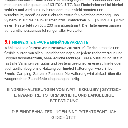
montierten oder geplanten SICHTSCHUTZ. Das Eindrehelement ist hierbei
verkürzt und wird nur kurz hinter dem Rastenfeld montiert und
verschraubt, sodaß es den Sichtschutzstreifen nicht beeinträchtig. Das
System ist auf die Zaunvarianten bzw. Drahtdicken 6 | 5 | 6 und 8 | 6 | 8 mit
einem Rasterfeld von 50 x 200 mm abgestimmt. Die Halterungen passen
auf sämtliche Zaunausführungen
aller Hersteller.
3.)
HINWEIS: EINFACHE EINHÄNGEVARIANTE
Wählen Sie die
"EINFACHE EINHÄNGEVARIANTE"
für das schnelle und
flexible nutzen von allen Eindrehhalterungen, an jedem Stabgitterzaun und
Doppelstabmattenzaun,
ohne jegliche Montage.
Diese Ausführung ist für
fast alle Varianten verfügbar und bestens geeignet für eine schnelle oder
auch zeitlich begrenzte Nutzung von Eindrehhalterungen wie z.B. bei
Events, Camping, Garten o. Zaunbau. Die Halterung wird einfach über die
waagerechten Zaundrähte eingehangen, fertig.
EINDREHHALTERUNGEN VON WMT | EXKLUSIV | STATISCH
EINWANDFREI | STURMSICHERE UND LANGLEBIGE
BEFESTIGUNG
DIE EINDREHHALTERUNGEN SIND PATENTRECHTLICH
GESCHÜTZT.