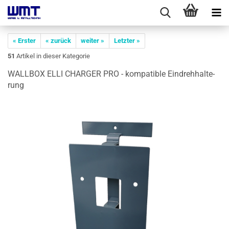
« Erster
« zurück
weiter »
Letzter »
51
Artikel in dieser Kategorie
WALL­BOX ELLI CHAR­GER PRO - kom­pa­ti­ble Ein­dreh­hal­te­
rung