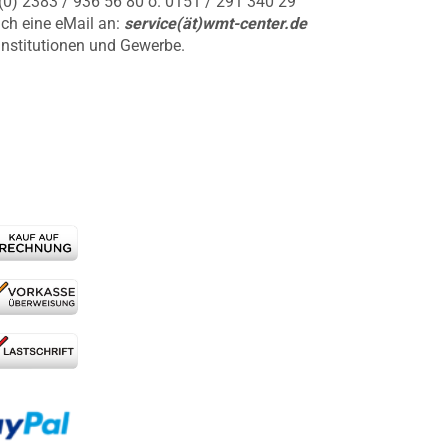
9 (0) 2383 / 936 56 80 o. 0151 / 291 340 29
ch eine eMail an:
service(ät)wmt-center.de
Institutionen und Gewerbe.