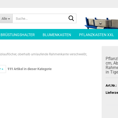
Suche...
Alle
| BRÜSTUNGSHALTER
BLUMENKASTEN
PFLANZKASTEN XXL
, Ablauflöcher, oberhalb umlaufende Rahmenkante verschweißt,
Pflanz­
cm, Ab­
Rah­men
r »
111
Artikel in dieser Kategorie
in Tig
Art.Nr.:
Lieferze