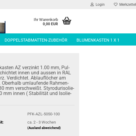
Login
Merkzettel
Ihr Warenkorb
0,00 EUR
DOPPELSTABMATTEN-ZUBEHÖR
BLUMENKASTEN 1 X 1
kas­ten AZ ver­zinkt 1.00 mm, Pul­
schich­tet innen und aus­sen in RAL
. Ver­dich­tet. Ab­lauf­lö­cher am
 Ober­halb um­lau­fen­de Rah­men­
30 mm ver­schweißt. Sty­ro­dur­iso­lie­
 mm innen ( Sta­bi­li­tät und Iso­lie­
PFK-AZL-5050-100
it:
ca. 2 - 3 Wochen
(Ausland abweichend)