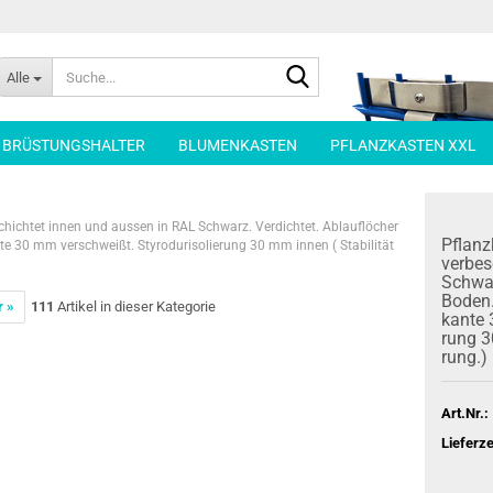
Suche...
Alle
| BRÜSTUNGSHALTER
BLUMENKASTEN
PFLANZKASTEN XXL
hichtet innen und aussen in RAL Schwarz. Verdichtet. Ablauflöcher
Pflanz­
30 mm verschweißt. Styrodurisolierung 30 mm innen ( Stabilität
ver­be­
Schwarz
Boden.
r »
111
Artikel in dieser Kategorie
kan­te 
rung 30
rung.)
Art.Nr.:
Lieferze