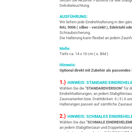
Setzen Sie Akzente. Passend für alle Stabg
Dekobeleuchtung.
AUSFÜHRUNG:
Wir liefern jede Eindrehhalterung in den g
RAL 9006 ( silber - verzinkt ), Edelstahl ode
Schraubsicherung.
Die Halterung kann flexibel an jedem Zaunf
Maße:
Tiefe ca. 14 x 10 cm ( s. Bild )
Hinweis:
Optional direkt mit Zubehör als passendes 
1.)
HINWEIS: STANDARD EINDREHEL
Wählen Sie die
"STANDARDVERSION"
für d
Eindrehhalterungen, an jedem Stabgitterza
Zaunvarianten bzw. Drahtdicken 6 | 5 | 6 un
Halterungen passen auf sämtliche Zaunau
2.)
HINWEIS: SCHMALES EINDREHE
Wählen Sie das
"SCHMALE EINDREHELEM
an jedem Stabgitterzaun und Doppelstabmat