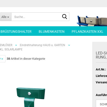
Suche...
Alle
| BRÜSTUNGSHALTER
BLUMENKASTEN
PFLANZKASTEN XXL
»
»
LEMLÖSER
Eindrehhalterung HAUS u. GARTEN
KL. SOLARLAMPE
LED-​
RUNG, 
r »
38
Artikel in dieser Kategorie
Art.Nr.:
Lieferze
Versand
Ausführ