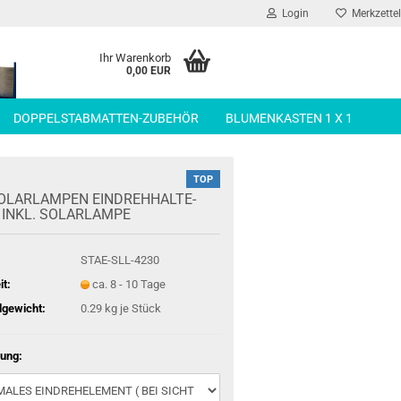
Login
Merkzettel
Ihr Warenkorb
0,00 EUR
DOPPELSTABMATTEN-ZUBEHÖR
BLUMENKASTEN 1 X 1
TOP
SOLARLAMPEN EIN­DREH­HAL­TE­
INKL. SO­LAR­LAM­PE
STAE-SLL-4230
it:
ca. 8 - 10 Tage
gewicht:
0.29
kg je Stück
ung: