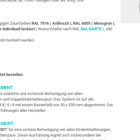
itterzäune, an Toren, Garagen oder als Weg- und
ängigen Zaunfarben
RAL 7016 ( Anthrazit ), RAL 6005 ( Moosgrün ),
r individuell lackiert
( Wunschfarbe nach RAL
RAL KARTE
), inkl
eld montiert werden.
Set bestellen.
EMENT
ie stabilste und sicherste Befestigung von allen
un und Doppelstabmattenzaun. Das System ist auf die
d 8 | 6 | 8 mit einem Rasterfeld von 50 x 200 mm abgestimmt. Die
sführungen
aller Hersteller.
LEMENT
ENT"
für eine sichere Befestigung von allen Eindrehhalterungen,
tenzaun. Diese Ausführung eignet sich insbesondere bei