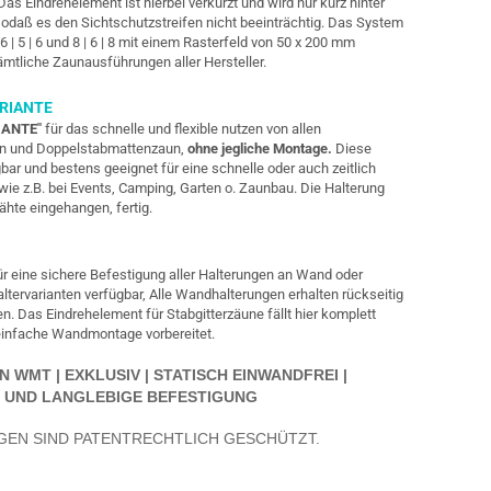
 Eindrehelement ist hierbei verkürzt und wird nur kurz hinter
odaß es den Sichtschutzstreifen nicht beeinträchtig. Das System
 | 5 | 6 und 8 | 6 | 8 mit einem Rasterfeld von 50 x 200 mm
sämtliche Zaunausführungen
aller Hersteller.
RIANTE
IANTE"
für das schnelle und flexible nutzen von allen
aun und Doppelstabmattenzaun,
ohne jegliche Montage.
Diese
gbar und bestens geeignet für eine schnelle oder auch zeitlich
ie z.B. bei Events, Camping, Garten o. Zaunbau. Die Halterung
hte eingehangen, fertig.
r eine sichere Befestigung aller Halterungen an Wand oder
altervarianten verfügbar, Alle Wandhalterungen erhalten rückseitig
. Das Eindrehelement für Stabgitterzäune fällt hier komplett
 einfache Wandmontage vorbereitet.
WMT | EXKLUSIV | STATISCH EINWANDFREI |
 UND LANGLEBIGE BEFESTIGUNG
GEN SIND PATENTRECHTLICH GESCHÜTZT.