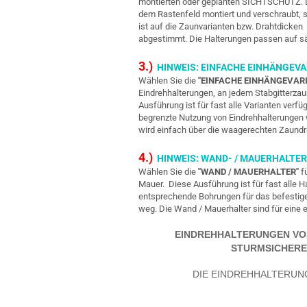
montierten oder geplanten SICHTSCHUTZ. Das
dem Rastenfeld montiert und verschraubt, s
ist auf die Zaunvarianten bzw. Drahtdicken 6
abgestimmt. Die Halterungen passen auf 
3.)
HINWEIS: EINFACHE EINHÄNGEVA
Wählen Sie die
"EINFACHE EINHÄNGEVAR
Eindrehhalterungen, an jedem Stabgitterz
Ausführung ist für fast alle Varianten verfü
begrenzte Nutzung von Eindrehhalterungen w
wird einfach über die waagerechten Zaundrä
4.)
HINWEIS: WAND- / MAUERHALTER
Wählen Sie die
"WAND / MAUERHALTER"
fü
Mauer. Diese Ausführung ist für fast alle H
entsprechende Bohrungen für das befestigen
weg. Die Wand / Mauerhalter sind für eine
EINDREHHALTERUNGEN VON 
STURMSICHERE
DIE EINDREHHALTERUN