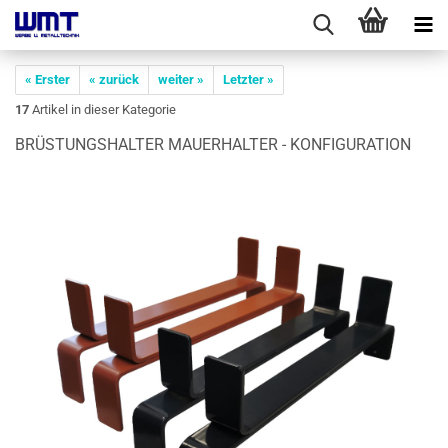
« Erster
« zurück
weiter »
Letzter »
17
Artikel in dieser Kategorie
BRÜS­TUNGS­HAL­TER MAU­ER­HAL­TER - KON­FI­GU­RA­TI­ON