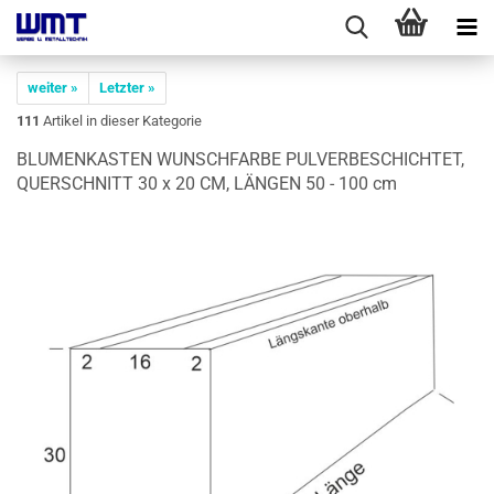
weiter »
Letzter »
111
Artikel in dieser Kategorie
BLU­MEN­KAS­TEN WUNSCH­FAR­BE PUL­VER­BE­SCHICH­TET,
QUER­SCHNITT 30 x 20 CM, LÄN­GEN 50 - 100 cm