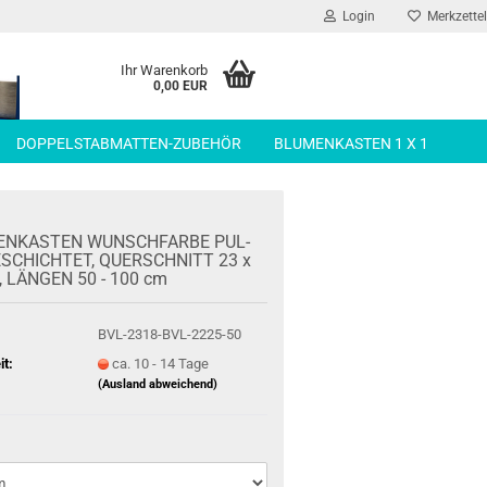
Login
Merkzettel
Ihr Warenkorb
0,00 EUR
DOPPELSTABMATTEN-ZUBEHÖR
BLUMENKASTEN 1 X 1
EN­KAS­TEN WUNSCH­FAR­BE PUL­
­SCHICH­TET, QUER­SCHNITT 23 x
 LÄN­GEN 50 - 100 cm
BVL-2318-BVL-2225-50
it:
ca. 10 - 14 Tage
(Ausland abweichend)