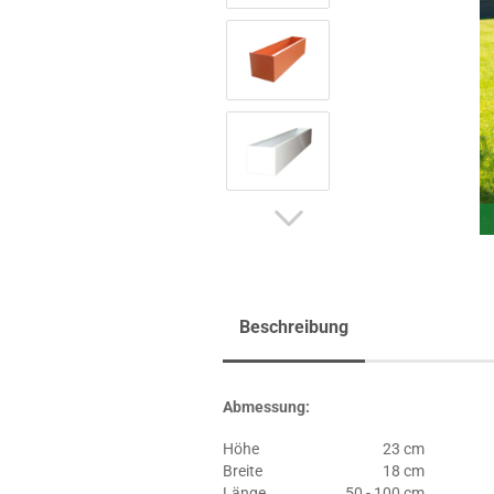
Beschreibung
Abmessung:
Höhe
23 cm
Breite
18 cm
Länge
50 - 100 cm