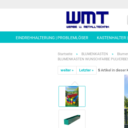
EINDREHHALTERUNG | PROBLEMLÖSER
KASTENHALTER 
»
»
Startseite
BLUMENKASTEN
Blumen
BLUMENKASTEN WUNSCHFARBE PULVERBESCH
weiter »
Letzter »
5
Artikel in dieser 