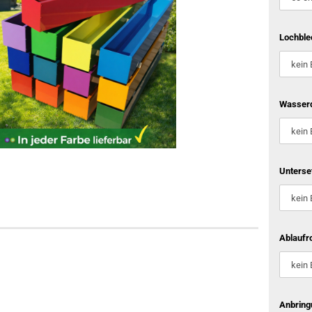
Lochble
Wasserd
Unterse
Ablaufro
Anbring