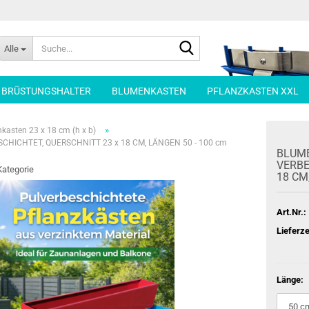
Suche...
Alle
| BRÜSTUNGSHALTER
BLUMENKASTEN
PFLANZKASTEN XXL
»
kasten 23 x 18 cm (h x b)
ICHTET, QUERSCHNITT 23 x 18 CM, LÄNGEN 50 - 100 cm
BLU­M
VER­BE
Kategorie
18 CM,
Art.Nr.:
Lieferze
Länge: