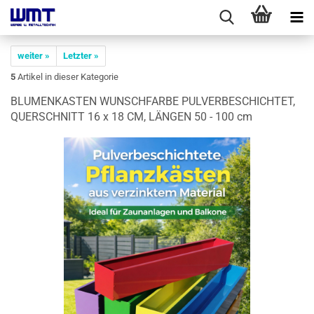
weiter »
Letzter »
5
Artikel in dieser Kategorie
BLU­MEN­KAS­TEN WUNSCH­FAR­BE PUL­VER­BE­SCHICH­TET,
QUER­SCHNITT 16 x 18 CM, LÄN­GEN 50 - 100 cm