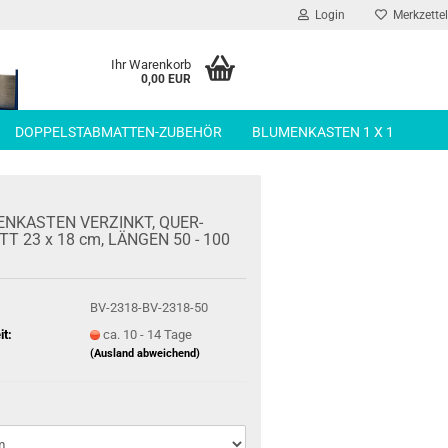
Login
Merkzettel
Ihr Warenkorb
0,00 EUR
DOPPELSTABMATTEN-ZUBEHÖR
BLUMENKASTEN 1 X 1
N­KAS­TEN VER­ZINKT, QUER­
T 23 x 18 cm, LÄN­GEN 50 - 100
BV-2318-BV-2318-50
it:
ca. 10 - 14 Tage
(Ausland abweichend)