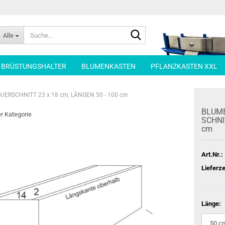
Suche...
Alle
| BRÜSTUNGSHALTER
BLUMENKASTEN
PFLANZKASTEN XXL
ERSCHNITT 23 x 18 cm, LÄNGEN 50 - 100 cm
BLU­ME
er Kategorie
SCHNIT
cm
Art.Nr.:
Lieferze
Länge: