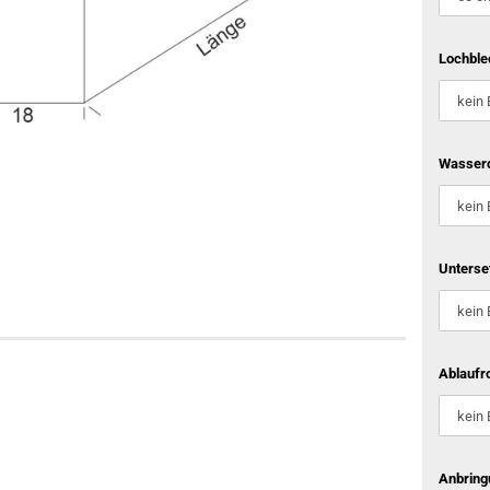
Lochble
Wasserd
Unterse
Ablaufro
Anbring