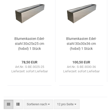
Blu­men­kas­ten Edel­
Blu­men­kas­ten Edel­
stahl 30x25x25 cm
stahl 30x30x36 cm
(hxbxl) 1 Stück
(hxbxl) 1 Stück
78,50 EUR
100,50 EUR
Art.Nr.: S-BE-3025-25
Art.Nr.: S-BE-3030-36
Lieferzeit: sofort Lieferbar
Lieferzeit: sofort Lieferbar
Sortieren nach
pro Seite
Sortieren nach
12 pro Seite