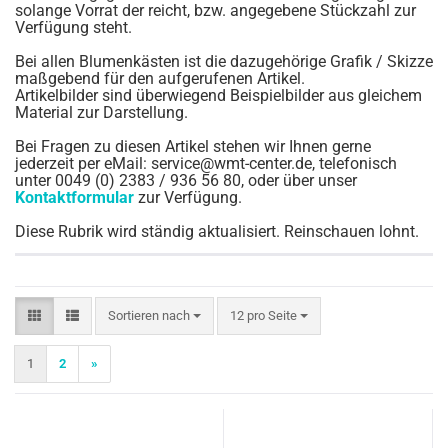
solange Vorrat der reicht, bzw. angegebene Stückzahl zur
Verfügung steht.
Bei allen Blumenkästen ist die dazugehörige Grafik / Skizze
maßgebend für den aufgerufenen Artikel.
Artikelbilder sind überwiegend Beispielbilder aus gleichem
Material zur Darstellung.
Bei Fragen zu diesen Artikel stehen wir Ihnen gerne
jederzeit per eMail: service@wmt-center.de, telefonisch
unter 0049 (0) 2383 / 936 56 80, oder über unser
Kontaktformular
zur Verfügung.
Diese Rubrik wird ständig aktualisiert. Reinschauen lohnt.
Sortieren nach
pro Seite
Sortieren nach
12 pro Seite
1
2
»