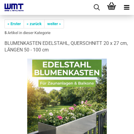
« Erster
« zurück
weiter »
5
Artikel in dieser Kategorie
BLU­MEN­KAS­TEN EDEL­STAHL, QUER­SCHNITT 20 x 27 cm,
LÄN­GEN 50 - 100 cm