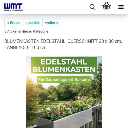
« Erster
« zurück
weiter »
5
Artikel in dieser Kategorie
BLU­MEN­KAS­TEN EDEL­STAHL, QUER­SCHNITT 20 x 30 cm,
LÄN­GEN 50 - 100 cm