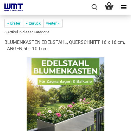
« Erster
« zurück
weiter »
5
Artikel in dieser Kategorie
BLU­MEN­KAS­TEN EDEL­STAHL, QUER­SCHNITT 16 x 16 cm,
LÄN­GEN 50 - 100 cm