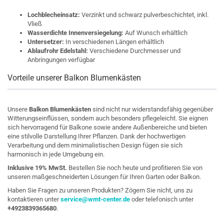
Lochblecheinsatz:
 Verzinkt und schwarz pulverbeschichtet, inkl. 
Vließ
Wasserdichte Innenversiegelung:
 Auf Wunsch erhältlich
Untersetzer:
 In verschiedenen Längen erhältlich
Ablaufrohr Edelstahl:
 Verschiedene Durchmesser und 
Anbringungen verfügbar
Vorteile unserer Balkon 
Blumenkästen
Unsere 
Balkon Blumenkästen
 sind nicht nur widerstandsfähig gegenüber 
Witterungseinflüssen, sondern auch besonders pflegeleicht. Sie eignen 
sich hervorragend für Balkone sowie andere Außenbereiche und bieten 
eine stilvolle Darstellung Ihrer Pflanzen. Dank der hochwertigen 
Verarbeitung und dem minimalistischen Design fügen sie sich 
harmonisch in jede Umgebung ein.
Inklusive 19% MwSt.
 Bestellen Sie noch heute und profitieren Sie von 
unseren maßgeschneiderten Lösungen für Ihren Garten oder Balkon.
Haben Sie Fragen zu unseren Produkten? Zögern Sie nicht, uns zu 
kontaktieren unter 
service@wmt-center.de
 oder telefonisch unter 
+4923839365680
.