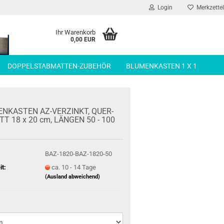
Login
Merkzettel
Ihr Warenkorb
0,00 EUR
DOPPELSTABMATTEN-ZUBEHÖR
BLUMENKASTEN 1 X 1
N­KAS­TEN AZ-​VERZINKT, QUER­
T 18 x 20 cm, LÄN­GEN 50 - 100
BAZ-1820-BAZ-1820-50
it:
ca. 10 - 14 Tage
(Ausland abweichend)