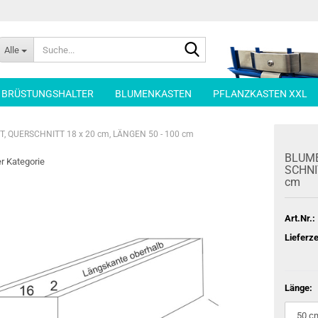
Suche...
Alle
| BRÜSTUNGSHALTER
BLUMENKASTEN
PFLANZKASTEN XXL
 QUERSCHNITT 18 x 20 cm, LÄNGEN 50 - 100 cm
BLU­ME
er Kategorie
SCHNIT
cm
Art.Nr.:
Lieferze
Länge: