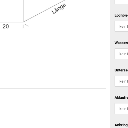
Lochble
Wasserd
Unterse
Ablaufro
Anbring