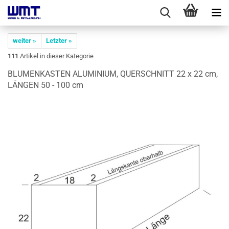
weiter »
Letzter »
111
Artikel in dieser Kategorie
BLU­MEN­KAS­TEN ALU­MI­NI­UM, QUER­SCHNITT 22 x 22 cm,
LÄN­GEN 50 - 100 cm