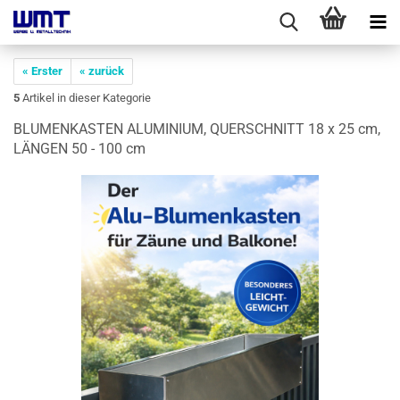
« Erster
« zurück
5
Artikel in dieser Kategorie
BLU­MEN­KAS­TEN ALU­MI­NI­UM, QUER­SCHNITT 18 x 25 cm,
LÄN­GEN 50 - 100 cm