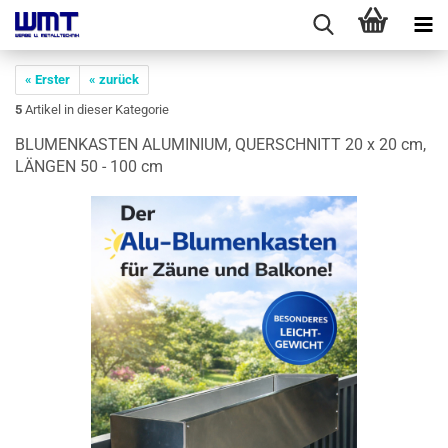
« Erster
« zurück
5
Artikel in dieser Kategorie
BLU­MEN­KAS­TEN ALU­MI­NI­UM, QUER­SCHNITT 20 x 20 cm,
LÄN­GEN 50 - 100 cm