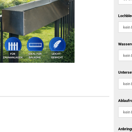
Lochble
Wasserd
Unterse
Ablaufro
Anbring