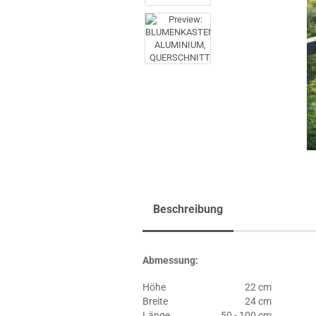
Beschreibung
Abmessung:
Höhe
22 cm
Breite
24 cm
Länge
50 - 100 cm