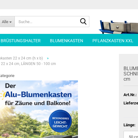
Suche...
Alle
| BRÜSTUNGSHALTER
BLUMENKASTEN
PFLANZKASTEN XXL
»
kasten 22 x 24 cm (h x b)
2 x 24 cm, LÄNGEN 50 - 100 cm
BLU­ME
SCHNIT
Kategorie
cm
Art.Nr.:
Lieferze
Länge: