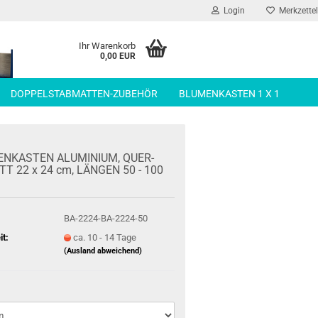
Login
Merkzettel
Ihr Warenkorb
0,00 EUR
DOPPELSTABMATTEN-ZUBEHÖR
BLUMENKASTEN 1 X 1
N­KAS­TEN ALU­MI­NI­UM, QUER­
T 22 x 24 cm, LÄN­GEN 50 - 100
BA-2224-BA-2224-50
it:
ca. 10 - 14 Tage
(Ausland abweichend)