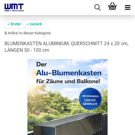
« Erster
« zurück
5
Artikel in dieser Kategorie
BLU­MEN­KAS­TEN ALU­MI­NI­UM, QUER­SCHNITT 24 x 20 cm,
LÄN­GEN 50 - 100 cm