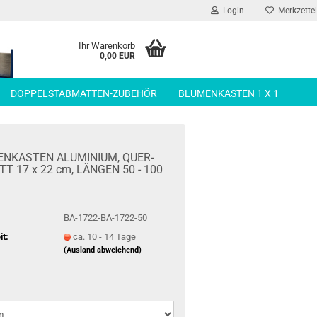
Login
Merkzettel
Ihr Warenkorb
0,00 EUR
DOPPELSTABMATTEN-ZUBEHÖR
BLUMENKASTEN 1 X 1
N­KAS­TEN ALU­MI­NI­UM, QUER­
T 17 x 22 cm, LÄN­GEN 50 - 100
BA-1722-BA-1722-50
it:
ca. 10 - 14 Tage
(Ausland abweichend)