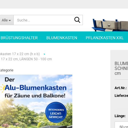
Suche...
Alle
| BRÜSTUNGSHALTER
BLUMENKASTEN
PFLANZKASTEN XXL
»
kasten 17 x 22 cm (h x b)
7 x 22 cm, LÄNGEN 50 - 100 cm
BLU­ME
SCHNIT
Kategorie
cm
Art.Nr.:
Lieferze
Länge: