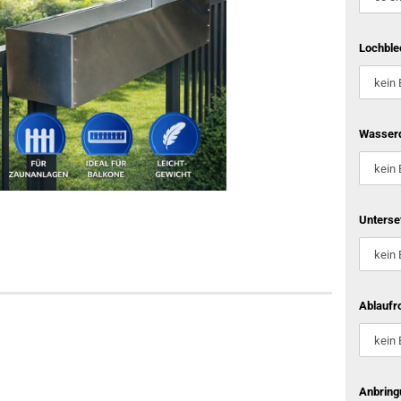
Lochble
Wasserd
Unterse
Ablaufro
Anbring